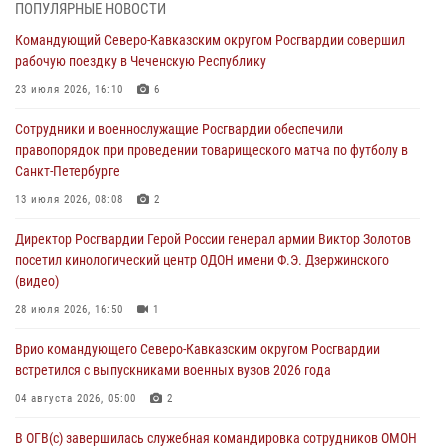
В Удмуртии при силовой поддержке спецназа Росгвардии
ПОПУЛЯРНЫЕ НОВОСТИ
задержаны подозреваемые в мошенничестве под видом оказания
Командующий Северо-Кавказским округом Росгвардии совершил
оздоровительных услуг (видео)
рабочую поездку в Чеченскую Республику
05 августа 2026, 13:20
1
1
23 июля 2026, 16:10
6
В Москве дети сотрудников и военнослужащих Росгвардии
Сотрудники и военнослужащие Росгвардии обеспечили
посетили мастер-класс по художественной гимнастике
правопорядок при проведении товарищеского матча по футболу в
05 августа 2026, 13:00
3
Санкт-Петербурге
Офицеры Росгвардии и ветераны войск правопорядка почтили
13 июля 2026, 08:08
2
память генерала армии Ивана Кирилловича Яковлева
Директор Росгвардии Герой России генерал армии Виктор Золотов
05 августа 2026, 12:40
6
посетил кинологический центр ОДОН имени Ф.Э. Дзержинского
(видео)
Росгвардейцы приняли участие в акции «Волна памяти»,
посвящённой 83‑й годовщине освобождения Белгорода от
28 июля 2026, 16:50
1
немецко‑фашистских захватчиков
Врио командующего Северо-Кавказским округом Росгвардии
05 августа 2026, 12:13
1
встретился с выпускниками военных вузов 2026 года
04 августа 2026, 05:00
2
В ОГВ(с) завершилась служебная командировка сотрудников ОМОН