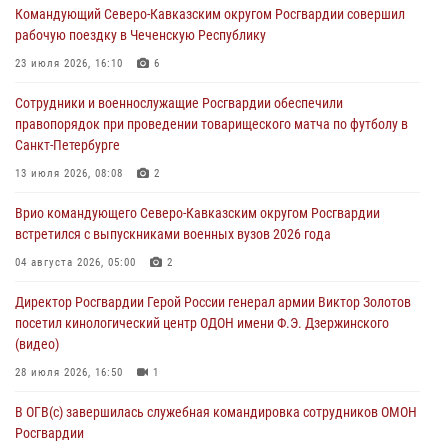
Командующий Северо-Кавказским округом Росгвардии совершил
юных воспитанников спортивной школы
рабочую поездку в Чеченскую Республику
08 августа 2026, 13:00
1
23 июля 2026, 16:10
6
Сотрудники Росгвардии присоединились к утренней разминке у
Сотрудники и военнослужащие Росгвардии обеспечили
стен музея истории космонавтики в Калуге
правопорядок при проведении товарищеского матча по футболу в
08 августа 2026, 09:29
2
Санкт-Петербурге
В Северо-Западном округе Росгвардии продолжаются мероприятия
13 июля 2026, 08:08
2
в честь юбилея ведомства
Врио командующего Северо-Кавказским округом Росгвардии
08 августа 2026, 09:03
1
встретился с выпускниками военных вузов 2026 года
Росгвардейцы в ЛНР совершенствуют навыки тактической
04 августа 2026, 05:00
2
медицины с учетом опыта СВО
Директор Росгвардии Герой России генерал армии Виктор Золотов
08 августа 2026, 09:00
2
посетил кинологический центр ОДОН имени Ф.Э. Дзержинского
(видео)
28 июля 2026, 16:50
1
В ОГВ(с) завершилась служебная командировка сотрудников ОМОН
Росгвардии