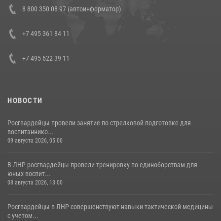
Состоялась рабочая встреча директора Росгвардии Героя России
8 800 350 08 97 (автоинформатор)
генерала армии Виктора Золотова с заместителем полномочного
представителя Президента Российской Федерации в Северо-
Кавказском федеральном округе Виталием Кузнецовым
+7 495 361 84 11
30 июля 2026, 15:35
4
+7 495 622 39 11
НОВОСТИ
Росгвардейцы провели занятие по стрелковой подготовке для
воспитаннико...
09 августа 2026, 05:00
В ЛНР росгвардейцы провели тренировку по единоборствам для
юных воспит...
08 августа 2026, 13:00
Росгвардейцы в ЛНР совершенствуют навыки тактической медицины
с учетом...