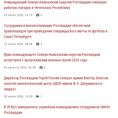
Командующий Северо-Кавказским округом Росгвардии совершил
Смольного собора в Санкт-Петербурге (видео)
рабочую поездку в Чеченскую Республику
07 августа 2026, 11:34
3
1
23 июля 2026, 16:10
6
В Курске росгвардейцы провели занятие по основам
Сотрудники и военнослужащие Росгвардии обеспечили
взрывобезопасности
правопорядок при проведении товарищеского матча по футболу в
07 августа 2026, 11:33
Санкт-Петербурге
Рэпер ST посетил раненых росгвардейцев в Главном военном
13 июля 2026, 08:08
2
клиническом госпитале ведомства
Врио командующего Северо-Кавказским округом Росгвардии
07 августа 2026, 11:18
2
встретился с выпускниками военных вузов 2026 года
В Ставрополе офицеры Росгвардии стали участниками пресс-
04 августа 2026, 05:00
2
конференции по вопросам в сфере оборота оружия
Директор Росгвардии Герой России генерал армии Виктор Золотов
07 августа 2026, 11:00
посетил кинологический центр ОДОН имени Ф.Э. Дзержинского
(видео)
28 июля 2026, 16:50
1
В ОГВ(с) завершилась служебная командировка сотрудников ОМОН
Росгвардии