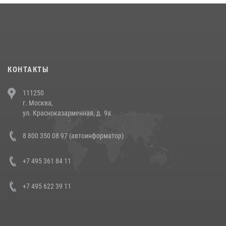
18 июля 2026, 13:43
15
1
При силовой поддержке СОБР Росгвардии в Иркутской области
повели рейды по соблюдению миграционного законодательства
(видео)
30 июля 2026, 08:00
1
КОНТАКТЫ
В Челябинске росгвардейцы задержали злоумышленников,
111250
напавших на бригаду скорой помощи (видео)
г. Москва,
14 июля 2026, 12:20
1
ул. Красноказарменная, д. 9а
В Росгвардии прошла военно-научная конференция по обобщению
8 800 350 08 97 (автоинформатор)
боевого опыта
08 июля 2026, 07:01
+7 495 361 84 11
+7 495 622 39 11