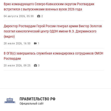
Врио командующего Северо-Кавказским округом Росгвардии
угрожавшего подростку травматическим пистолетом
встретился с выпускниками военных вузов 2026 года
06 августа 2026, 11:33
1
04 августа 2026, 05:00
2
В Зауралье при содействии СОБР Росгвардии ликвидирована
Директор Росгвардии Герой России генерал армии Виктор Золотов
крупная нарколаборатория
посетил кинологический центр ОДОН имени Ф.Э. Дзержинского
06 августа 2026, 11:27
(видео)
28 июля 2026, 16:50
1
В ОГВ(с) завершилась служебная командировка сотрудников ОМОН
Росгвардии
20 июля 2026, 09:25
3
Директор Росгвардии Герой России генерал армии Виктор Золотов
поздравил специалистов подразделений тыла с профессиональным
праздником
31 июля 2026, 21:01
ПРАВИТЕЛЬСТВО РФ
Праздник «Один день с Росгвардией» к 105-летию Центрального
Официальный сайт
округа прошел на Поклонной горе