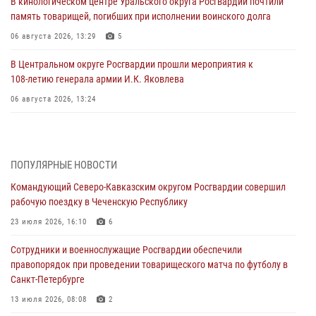
В кинологическом центре Уральского округа Росгвардии почтили
память товарищей, погибших при исполнении воинского долга
06 августа 2026, 13:29
5
В Центральном округе Росгвардии прошли мероприятия к
108‑летию генерала армии И.К. Яковлева
06 августа 2026, 13:24
Росгвардейцы задержали мужчину, открывшего стрельбу в
Подмосковье (видео)
06 августа 2026, 12:35
1
ПОПУЛЯРНЫЕ НОВОСТИ
Командующий Северо-Кавказским округом Росгвардии совершил
Росгвардейцы провели выставку вооружения для участников сбора
рабочую поездку в Чеченскую Республику
«Гвардеец» в Пензе (видео)
23 июля 2026, 16:10
6
06 августа 2026, 12:00
2
1
Сотрудники и военнослужащие Росгвардии обеспечили
В Курске росгвардейцы приняли участие в митинге, посвященном
правопорядок при проведении товарищеского матча по футболу в
второй годовщине вторжения ВСУ на территорию области
Санкт-Петербурге
06 августа 2026, 11:56
4
13 июля 2026, 08:08
2
В Санкт-Петербурге наряд Росгвардии задержал правонарушителя,