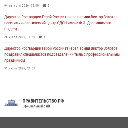
акция «Каникулы с Росгвардией»
04 августа 2026, 05:00
2
09 августа 2026, 08:00
8
Директор Росгвардии Герой России генерал армии Виктор Золотов
посетил кинологический центр ОДОН имени Ф.Э. Дзержинского
(видео)
28 июля 2026, 16:50
1
Директор Росгвардии Герой России генерал армии Виктор Золотов
поздравил специалистов подразделений тыла с профессиональным
праздником
31 июля 2026, 21:01
В ОГВ(с) завершилась служебная командировка сотрудников ОМОН
Росгвардии
20 июля 2026, 09:25
3
ПРАВИТЕЛЬСТВО РФ
Праздник «Один день с Росгвардией» к 105-летию Центрального
Официальный сайт
округа прошел на Поклонной горе
18 июля 2026, 13:43
15
1