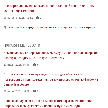
Росгвардейцы оказали помощь пострадавшей при атаке БПЛА
жительнице Белгорода
09 августа 2026, 12:52
2
Делегация Росгвардии почтила память защитников Ленинграда
09 августа 2026, 11:12
6
«Я расскажу вам о Герое»: подвиг Героя России Сергея Перца
ПОПУЛЯРНЫЕ НОВОСТИ
(видео)
Командующий Северо-Кавказским округом Росгвардии совершил
09 августа 2026, 11:00
1
рабочую поездку в Чеченскую Республику
Росгвардейцы в зоне СВО передали подарки детям и помогли
23 июля 2026, 16:10
6
нуждающимся гражданам
Сотрудники и военнослужащие Росгвардии обеспечили
09 августа 2026, 09:00
правопорядок при проведении товарищеского матча по футболу в
Санкт-Петербурге
В Чеченской Республике пожарные расчеты Росгвардии и МЧС
отработали межведомственное взаимодействие
13 июля 2026, 08:08
2
09 августа 2026, 08:00
2
Врио командующего Северо-Кавказским округом Росгвардии
встретился с выпускниками военных вузов 2026 года
В Центральных регионах России продолжается ведомственная