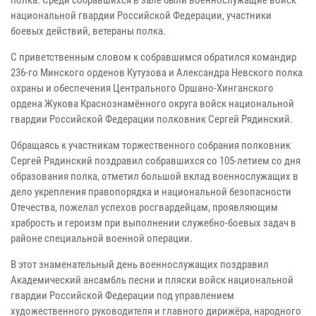
полка. Среди собравшихся в зале были военнослужащие войск
национальной гвардии Российской Федерации, участники
боевых действий, ветераны полка.
С приветственным словом к собравшимся обратился командир
236-го Минского орденов Кутузова и Александра Невского полка
охраны и обеспечения Центрального Оршано-Хинганского
ордена Жукова Краснознамённого округа войск национальной
гвардии Российской Федерации полковник Сергей Рядинский.
Обращаясь к участникам торжественного собрания полковник
Сергей Рядинский поздравил собравшихся со 105-летием со дня
образования полка, отметил большой вклад военнослужащих в
дело укрепления правопорядка и национальной безопасности
Отечества, пожелал успехов росгвардейцам, проявляющим
храбрость и героизм при выполнении служебно-боевых задач в
районе специальной военной операции.
В этот знаменательный день военнослужащих поздравил
Академический ансамбль песни и пляски войск национальной
гвардии Российской Федерации под управлением
художественного руководителя и главного дирижёра, народного