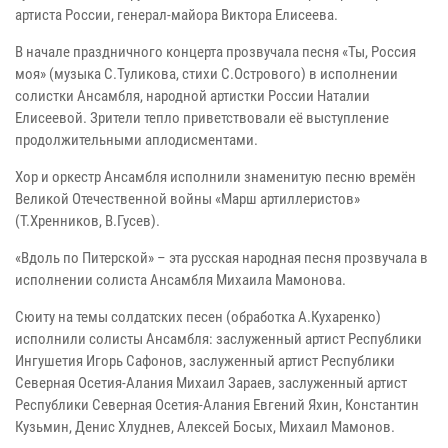
артиста России, генерал-майора Виктора Елисеева.
В начале праздничного концерта прозвучала песня «Ты, Россия
моя» (музыка С.Туликова, стихи С.Острового) в исполнении
солистки Ансамбля, народной артистки России Наталии
Елисеевой. Зрители тепло приветствовали её выступление
продолжительными аплодисментами.
Хор и оркестр Ансамбля исполнили знаменитую песню времён
Великой Отечественной войны «Марш артиллеристов»
(Т.Хренников, В.Гусев).
«Вдоль по Питерской» – эта русская народная песня прозвучала в
исполнении солиста Ансамбля Михаила Мамонова.
Сюиту на темы солдатских песен (обработка А.Кухаренко)
исполнили солисты Ансамбля: заслуженный артист Республики
Ингушетия Игорь Сафонов, заслуженный артист Республики
Северная Осетия-Алания Михаил Зараев, заслуженный артист
Республики Северная Осетия-Алания Евгений Яхин, Константин
Кузьмин, Денис Хлуднев, Алексей Босых, Михаил Мамонов.