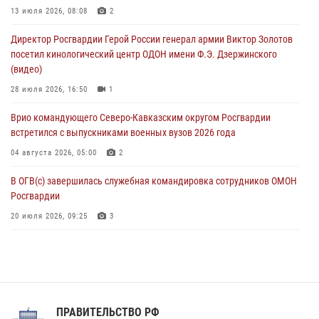
Офицеры Росгвардии и ветераны войск правопорядка почтили
13 июля 2026, 08:08
2
память генерала армии Ивана Кирилловича Яковлева
Директор Росгвардии Герой России генерал армии Виктор Золотов
05 августа 2026, 12:40
6
посетил кинологический центр ОДОН имени Ф.Э. Дзержинского
(видео)
Росгвардейцы приняли участие в акции «Волна памяти»,
посвящённой 83‑й годовщине освобождения Белгорода от
28 июля 2026, 16:50
1
немецко‑фашистских захватчиков
Врио командующего Северо-Кавказским округом Росгвардии
05 августа 2026, 12:13
1
встретился с выпускниками военных вузов 2026 года
04 августа 2026, 05:00
2
В ОГВ(с) завершилась служебная командировка сотрудников ОМОН
Росгвардии
20 июля 2026, 09:25
3
Директор Росгвардии Герой России генерал армии Виктор Золотов
поздравил специалистов подразделений тыла с профессиональным
праздником
31 июля 2026, 21:01
ПРАВИТЕЛЬСТВО РФ