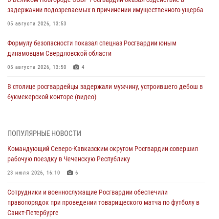
задержании подозреваемых в причинении имущественного ущерба
05 августа 2026, 13:53
Формулу безопасности показал спецназ Росгвардии юным
динамовцам Свердловской области
05 августа 2026, 13:50
4
В столице росгвардейцы задержали мужчину, устроившего дебош в
букмекерской конторе (видео)
05 августа 2026, 13:25
1
В Удмуртии при силовой поддержке спецназа Росгвардии
ПОПУЛЯРНЫЕ НОВОСТИ
задержаны подозреваемые в мошенничестве под видом оказания
Командующий Северо-Кавказским округом Росгвардии совершил
оздоровительных услуг (видео)
рабочую поездку в Чеченскую Республику
05 августа 2026, 13:20
1
1
23 июля 2026, 16:10
6
В Москве дети сотрудников и военнослужащих Росгвардии
Сотрудники и военнослужащие Росгвардии обеспечили
посетили мастер-класс по художественной гимнастике
правопорядок при проведении товарищеского матча по футболу в
05 августа 2026, 13:00
3
Санкт-Петербурге