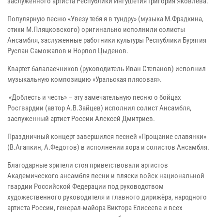
заслуженного артиста Республики Ингушетия Григория Яковлева.
Популярную песню «Увезу тебя я в тундру» (музыка М.Фрадкина,
стихи М.Пляцковского) оригинально исполнили солисты
Ансамбля, заслуженные работники культуры Республики Бурятия
Руслан Саможапов и Норпол Цыденов.
Квартет балалаечников (руководитель Иван Степанов) исполнил
музыкальную композицию «Уральская плясовая».
«Доблесть и честь» – эту замечательную песню о бойцах
Росгвардии (автор А.В.Зайцев) исполнил солист Ансамбля,
заслуженный артист России Алексей Дмитриев.
Праздничный концерт завершился песней «Прощание славянки»
(В.Агапкин, А.Федотов) в исполнении хора и солистов Ансамбля.
Благодарные зрители стоя приветствовали артистов
Академического ансамбля песни и пляски войск национальной
гвардии Российской Федерации под руководством
художественного руководителя и главного дирижёра, народного
артиста России, генерал-майора Виктора Елисеева и всех