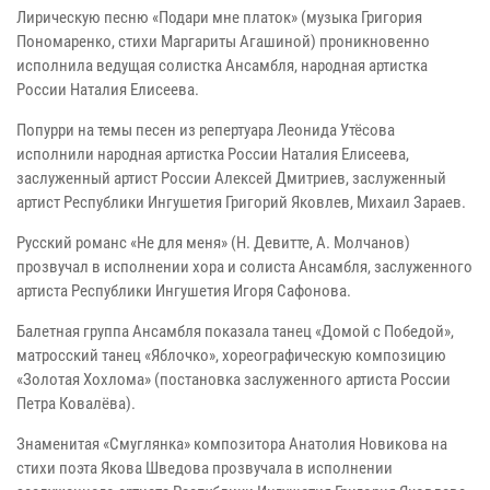
Лирическую песню «Подари мне платок» (музыка Григория
Пономаренко, стихи Маргариты Агашиной) проникновенно
исполнила ведущая солистка Ансамбля, народная артистка
России Наталия Елисеева.
Попурри на темы песен из репертуара Леонида Утёсова
исполнили народная артистка России Наталия Елисеева,
заслуженный артист России Алексей Дмитриев, заслуженный
артист Республики Ингушетия Григорий Яковлев, Михаил Зараев.
Русский романс «Не для меня» (Н. Девитте, А. Молчанов)
прозвучал в исполнении хора и солиста Ансамбля, заслуженного
артиста Республики Ингушетия Игоря Сафонова.
Балетная группа Ансамбля показала танец «Домой с Победой»,
матросский танец «Яблочко», хореографическую композицию
«Золотая Хохлома» (постановка заслуженного артиста России
Петра Ковалёва).
Знаменитая «Смуглянка» композитора Анатолия Новикова на
стихи поэта Якова Шведова прозвучала в исполнении