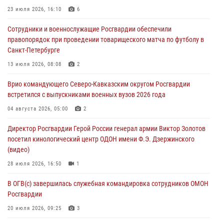
динамовцам Свердловской области
23 июля 2026, 16:10
6
05 августа 2026, 13:50
4
Сотрудники и военнослужащие Росгвардии обеспечили
правопорядок при проведении товарищеского матча по футболу в
В столице росгвардейцы задержали мужчину, устроившего дебош в
Санкт-Петербурге
букмекерской конторе (видео)
13 июля 2026, 08:08
2
05 августа 2026, 13:25
1
Врио командующего Северо-Кавказским округом Росгвардии
В Удмуртии при силовой поддержке спецназа Росгвардии
встретился с выпускниками военных вузов 2026 года
задержаны подозреваемые в мошенничестве под видом оказания
оздоровительных услуг (видео)
04 августа 2026, 05:00
2
05 августа 2026, 13:20
1
1
Директор Росгвардии Герой России генерал армии Виктор Золотов
посетил кинологический центр ОДОН имени Ф.Э. Дзержинского
(видео)
28 июля 2026, 16:50
1
В ОГВ(с) завершилась служебная командировка сотрудников ОМОН
Росгвардии
20 июля 2026, 09:25
3