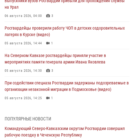
Выпускники вузов Росгвардии прибыли для прохождения службы
на Урал
06 августа 2026, 04:00
3
Росгвардейцы проверили работу ЧОП в детских оздоровительных
лагерях в Курске (видео)
05 августа 2026, 14:44
1
На Северном Кавказе росгвардейцы приняли участие в
мероприятиях памяти генерала армии Ивана Яковлева
05 августа 2026, 14:30
3
При содействии спецназа Росгвардии задержаны подозреваемые в
организации незаконной миграции в Подмосковье (видео)
05 августа 2026, 14:25
1
В Великом Новгороде СОБР Росгвардии оказал содействие в
задержании подозреваемых в причинении имущественного ущерба
ПОПУЛЯРНЫЕ НОВОСТИ
05 августа 2026, 13:53
Командующий Северо-Кавказским округом Росгвардии совершил
рабочую поездку в Чеченскую Республику
Формулу безопасности показал спецназ Росгвардии юным