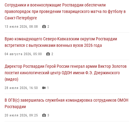
Сотрудники и военнослужащие Росгвардии обеспечили
09 августа 2026, 07:00
правопорядок при проведении товарищеского матча по футболу в
Санкт-Петербурге
В Ульяновске росгвардейцы присоединились к донорской акции
(видео)
13 июля 2026, 08:08
2
09 августа 2026, 06:15
2
1
Врио командующего Северо-Кавказским округом Росгвардии
встретился с выпускниками военных вузов 2026 года
В регионах Урала бойцам Росгвардии в зону СВО передали свежие
тиражи газет
04 августа 2026, 05:00
2
09 августа 2026, 05:00
Директор Росгвардии Герой России генерал армии Виктор Золотов
посетил кинологический центр ОДОН имени Ф.Э. Дзержинского
(видео)
28 июля 2026, 16:50
1
В ОГВ(с) завершилась служебная командировка сотрудников ОМОН
Росгвардии
20 июля 2026, 09:25
3
Директор Росгвардии Герой России генерал армии Виктор Золотов
поздравил специалистов подразделений тыла с профессиональным