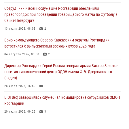
В Москве росгвардейцы оказали помощь медикам и девушке с
Сотрудники и военнослужащие Росгвардии обеспечили
ограниченными возможностями здоровья (видео)
правопорядок при проведении товарищеского матча по футболу в
08 августа 2026, 06:32
1
Санкт-Петербурге
Спецназ Росгвардии в Марий Эл почтил память товарища на
13 июля 2026, 08:08
2
тактическом турнире (видео)
Врио командующего Северо-Кавказским округом Росгвардии
08 августа 2026, 06:15
9
1
встретился с выпускниками военных вузов 2026 года
День физкультурника в Уральском округе Росгвардии отметили
04 августа 2026, 05:00
2
турнирами, мастер-классами и легкоатлетическими забегами
Директор Росгвардии Герой России генерал армии Виктор Золотов
08 августа 2026, 06:03
9
посетил кинологический центр ОДОН имени Ф.Э. Дзержинского
(видео)
28 июля 2026, 16:50
1
В ОГВ(с) завершилась служебная командировка сотрудников ОМОН
Росгвардии
20 июля 2026, 09:25
3
Директор Росгвардии Герой России генерал армии Виктор Золотов
поздравил специалистов подразделений тыла с профессиональным