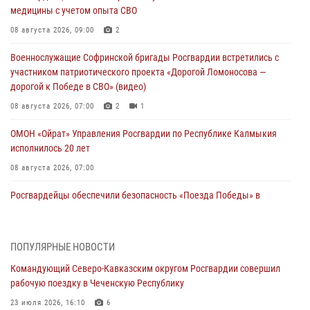
медицины с учетом опыта СВО
08 августа 2026, 09:00
2
Военнослужащие Софринской бригады Росгвардии встретились с
участником патриотического проекта «Дорогой Ломоносова —
дорогой к Победе в СВО» (видео)
08 августа 2026, 07:00
2
1
ОМОН «Ойрат» Управления Росгвардии по Республике Калмыкия
исполнилось 20 лет
08 августа 2026, 07:00
Росгвардейцы обеспечили безопасность «Поезда Победы» в
Кузбассе
08 августа 2026, 07:00
ПОПУЛЯРНЫЕ НОВОСТИ
В Кабардино-Балкарии сотрудники Росгвардии провели турнир по
Командующий Северо-Кавказским округом Росгвардии совершил
настольному теннису ко Дню физкультурника
рабочую поездку в Чеченскую Республику
08 августа 2026, 07:00
23 июля 2026, 16:10
6