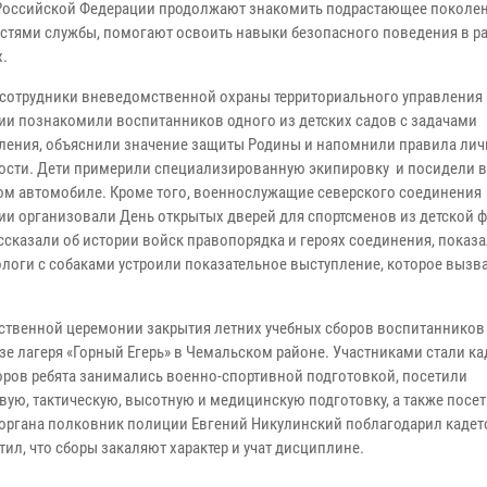
Российской Федерации продолжают знакомить подрастающее поколен
стями службы, помогают освоить навыки безопасного поведения в р
х.
 сотрудники вневедомственной охраны территориального управления
ии познакомили воспитанников одного из детских садов с задачами
ления, объяснили значение защиты Родины и напомнили правила ли
ости. Дети примерили специализированную экипировку и посидели 
ом автомобиле. Кроме того, военнослужащие северского соединения
ии организовали День открытых дверей для спортсменов из детской 
ссказали об истории войск правопорядка и героях соединения, показ
логи с собаками устроили показательное выступление, которое вызва
ественной церемонии закрытия летних учебных сборов воспитанников
зе лагеря «Горный Егерь» в Чемальском районе. Участниками стали ка
боров ребята занимались военно-спортивной подготовкой, посетили
вую, тактическую, высотную и медицинскую подготовку, а также посе
органа полковник полиции Евгений Никулинский поблагодарил кадет
тил, что сборы закаляют характер и учат дисциплине.