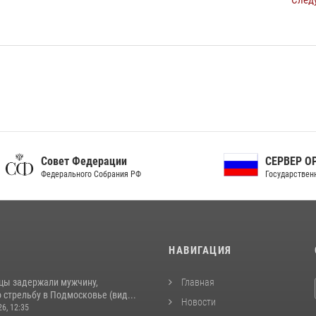
След
ет Федерации
СЕРВЕР ОРГАНОВ
рального Собрания РФ
Государственной власти РФ
И
НАВИГАЦИЯ
цы задержали мужчину,
Главная
стрельбу в Подмосковье (вид...
Новости
26, 12:35