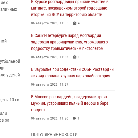
В Курске росгвардейцы приняли участие в
ие с
митинге, посвященном второй годовщине
азличных
вторжения ВСУ на территорию области
06 августа 2026, 11:56
4
В Санкт-Петербурге наряд Росгвардии
чной
задержал правонарушителя, угрожавшего
в
подростку травматическим пистолетом
06 августа 2026, 11:33
1
футбольной
али
В Зауралье при содействии СОБР Росгвардии
ло у детей
ликвидирована крупная нарколаборатория
06 августа 2026, 11:27
В Москве росгвардейцы задержали троих
деты 10-го
мужчин, устроивших пьяный дебош в баре
(видео)
тили
06 августа 2026, 11:20
1
ов за
Взрывотехники Росгвардии на Ставрополье
ПОПУЛЯРНЫЕ НОВОСТИ
обезвредили снаряд времен Великой