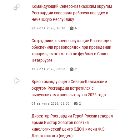
Отечественной войны
Командующий Северо-Кавказским округом
Росгвардии совершил рабочую поездку в
06 августа 2026, 11:15
Чеченскую Республику
Подвиги героев‑росгвардейцев увековечили
23 июля 2026, 16:10
6
в новой музейной экспозиции белгородского
музея‑диорамы «Курская битва.
Сотрудники и военнослужащие Росгвардии
Белгородское направление»
обеспечили правопорядок при проведении
товарищеского матча по футболу в Санкт-
06 августа 2026, 10:30
3
Петербурге
Охрану общественного порядка и
13 июля 2026, 08:08
2
безопасность на футбольном матче в Москве
обеспечила Росгвардия (видео)
Врио командующего Северо-Кавказским
округом Росгвардии встретился с
06 августа 2026, 10:13
1
выпускниками военных вузов 2026 года
Подозреваемые в незаконном обороте
04 августа 2026, 05:00
2
запрещенных веществ задержаны в
Дагестане при силовой поддержке
Директор Росгвардии Герой России генерал
Росгвардии
армии Виктор Золотов посетил
кинологический центр ОДОН имени Ф.Э.
06 августа 2026, 09:00
Дзержинского (видео)