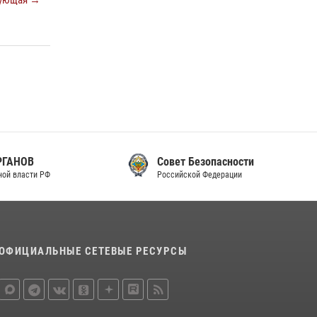
ующая →
законодательства (видео)
30 июля 2026, 08:00
1
В Челябинске росгвардейцы задержали
злоумышленников, напавших на бригаду
скорой помощи (видео)
14 июля 2026, 12:20
1
В Росгвардии прошла военно-научная
конференция по обобщению боевого опыта
Совет Безопасности
Российской Федерации
08 июля 2026, 07:01
ОФИЦИАЛЬНЫЕ СЕТЕВЫЕ РЕСУРСЫ