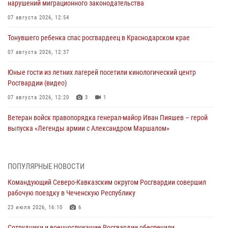
нарушений миграционного законодательства
07 августа 2026, 12:54
Тонувшего ребенка спас росгвардеец в Краснодарском крае
07 августа 2026, 12:37
Юные гости из летних лагерей посетили кинологический центр
Росгвардии (видео)
07 августа 2026, 12:20
3
1
Ветеран войск правопорядка генерал-майор Иван Пияшев – герой
выпуска «Легенды армии с Александром Маршалом»
07 августа 2026, 12:00
Представители ФСБ России по Уральскому округу Росгвардии и
ПОПУЛЯРНЫЕ НОВОСТИ
ветераны военной контрразведки почтили память Николая
Командующий Северо-Кавказским округом Росгвардии совершил
Кузнецова
рабочую поездку в Чеченскую Республику
07 августа 2026, 12:00
4
23 июля 2026, 16:10
6
Росгвардейцы пресекли попытку руферов подняться на крышу
Сотрудники и военнослужащие Росгвардии обеспечили