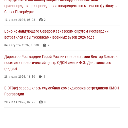
Смольного собора в Санкт-Петербурге (видео)
правопорядок при проведении товарищеского матча по футболу в
07 августа 2026, 11:34
3
1
Санкт-Петербурге
В Курске росгвардейцы провели занятие по основам
13 июля 2026, 08:08
2
взрывобезопасности
Врио командующего Северо-Кавказским округом Росгвардии
07 августа 2026, 11:33
встретился с выпускниками военных вузов 2026 года
Рэпер ST посетил раненых росгвардейцев в Главном военном
04 августа 2026, 05:00
2
клиническом госпитале ведомства
Директор Росгвардии Герой России генерал армии Виктор Золотов
07 августа 2026, 11:18
2
посетил кинологический центр ОДОН имени Ф.Э. Дзержинского
(видео)
28 июля 2026, 16:50
1
В ОГВ(с) завершилась служебная командировка сотрудников ОМОН
Росгвардии
20 июля 2026, 09:25
3
Директор Росгвардии Герой России генерал армии Виктор Золотов
поздравил специалистов подразделений тыла с профессиональным
праздником