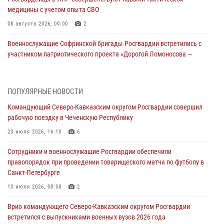
медицины с учетом опыта СВО
08 августа 2026, 09:00
2
Военнослужащие Софринской бригады Росгвардии встретились с
участником патриотического проекта «Дорогой Ломоносова —
дорогой к Победе в СВО» (видео)
08 августа 2026, 07:00
2
1
ПОПУЛЯРНЫЕ НОВОСТИ
ОМОН «Ойрат» Управления Росгвардии по Республике Калмыкия
Командующий Северо-Кавказским округом Росгвардии совершил
исполнилось 20 лет
рабочую поездку в Чеченскую Республику
08 августа 2026, 07:00
23 июля 2026, 16:10
6
В Кабардино-Балкарии сотрудники Росгвардии провели турнир по
Сотрудники и военнослужащие Росгвардии обеспечили
настольному теннису ко Дню физкультурника
правопорядок при проведении товарищеского матча по футболу в
08 августа 2026, 07:00
Санкт-Петербурге
Росгвардейцы обеспечили безопасность «Поезда Победы» в
13 июля 2026, 08:08
2
Кузбассе
Врио командующего Северо-Кавказским округом Росгвардии
08 августа 2026, 07:00
встретился с выпускниками военных вузов 2026 года