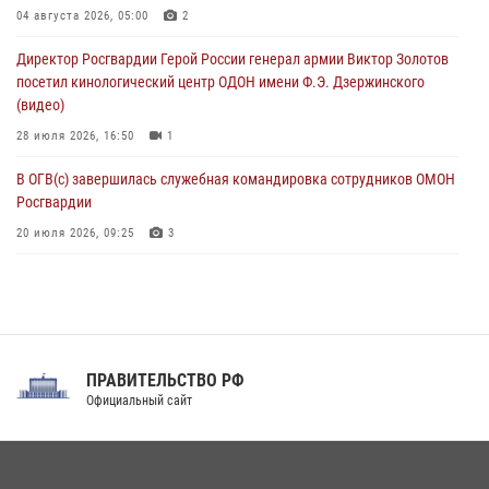
В Москве росгвардейцы оказали помощь медикам и девушке с
04 августа 2026, 05:00
2
ограниченными возможностями здоровья (видео)
Директор Росгвардии Герой России генерал армии Виктор Золотов
08 августа 2026, 06:32
1
посетил кинологический центр ОДОН имени Ф.Э. Дзержинского
(видео)
28 июля 2026, 16:50
1
В ОГВ(с) завершилась служебная командировка сотрудников ОМОН
Росгвардии
20 июля 2026, 09:25
3
Директор Росгвардии Герой России генерал армии Виктор Золотов
поздравил специалистов подразделений тыла с профессиональным
праздником
31 июля 2026, 21:01
ПРАВИТЕЛЬСТВО РФ
Праздник «Один день с Росгвардией» к 105-летию Центрального
Официальный сайт
округа прошел на Поклонной горе
18 июля 2026, 13:43
15
1