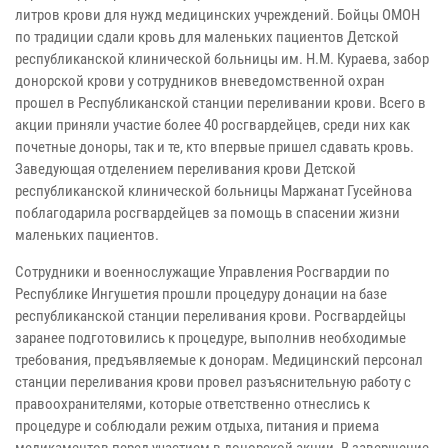
литров крови для нужд медицинских учреждений. Бойцы ОМОН
по традиции сдали кровь для маленьких пациентов Детской
республиканской клинической больницы им. Н.М. Кураева, забор
донорской крови у сотрудников вневедомственной охран
прошел в Республиканской станции переливании крови. Всего в
акции приняли участие более 40 росгвардейцев, среди них как
почетные доноры, так и те, кто впервые пришел сдавать кровь.
Заведующая отделением переливания крови Детской
республиканской клинической больницы Маржанат Гусейнова
поблагодарила росгвардейцев за помощь в спасении жизни
маленьких пациентов.
Сотрудники и военнослужащие Управления Росгвардии по
Республике Ингушетия прошли процедуру донации на базе
республиканской станции переливания крови. Росгвардейцы
заранее подготовились к процедуре, выполнив необходимые
требования, предъявляемые к донорам. Медицинский персонал
станции переливания крови провел разъяснительную работу с
правоохранителями, которые ответственно отнеслись к
процедуре и соблюдали режим отдыха, питания и приема
медикаментов перед участием в донорской акции. В завершение