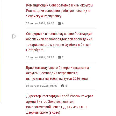
Иван Пияшев – герой выпуска «Легенды
Командующий Северо-Кавказским округом
армии с Александром Маршалом»
Росгвардии совершил рабочую поездку в
Чеченскую Республику
07 августа 2026, 12:00
23 июля 2026, 16:10
6
Представители ФСБ России по Уральскому
округу Росгвардии и ветераны военной
Сотрудники и военнослужащие Росгвардии
контрразведки почтили память Николая
обеспечили правопорядок при проведении
Кузнецова
товарищеского матча по футболу в Санкт-
Петербурге
07 августа 2026, 12:00
4
13 июля 2026, 08:08
2
Росгвардейцы пресекли попытку руферов
подняться на крышу Смольного собора в
Врио командующего Северо-Кавказским
Санкт-Петербурге (видео)
округом Росгвардии встретился с
выпускниками военных вузов 2026 года
07 августа 2026, 11:34
3
1
04 августа 2026, 05:00
2
В Курске росгвардейцы провели занятие по
основам взрывобезопасности
Директор Росгвардии Герой России генерал
армии Виктор Золотов посетил
07 августа 2026, 11:33
кинологический центр ОДОН имени Ф.Э.
Дзержинского (видео)
Рэпер ST посетил раненых росгвардейцев в