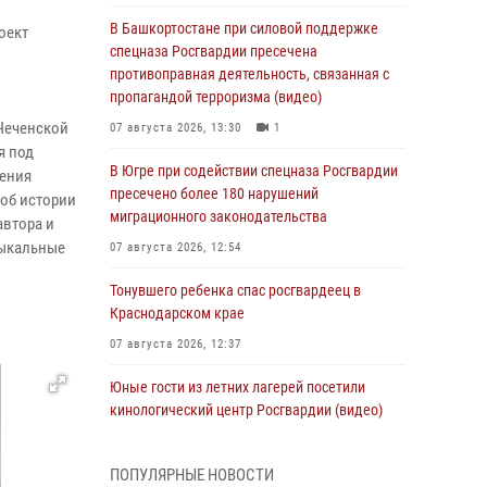
В Башкортостане при силовой поддержке
роект
спецназа Росгвардии пресечена
противоправная деятельность, связанная с
пропагандой терроризма (видео)
 Чеченской
07 августа 2026, 13:30
1
я под
В Югре при содействии спецназа Росгвардии
ления
пресечено более 180 нарушений
об истории
миграционного законодательства
автора и
зыкальные
07 августа 2026, 12:54
Тонувшего ребенка спас росгвардеец в
Краснодарском крае
07 августа 2026, 12:37
Юные гости из летних лагерей посетили
кинологический центр Росгвардии (видео)
07 августа 2026, 12:20
3
1
ПОПУЛЯРНЫЕ НОВОСТИ
Ветеран войск правопорядка генерал-майор