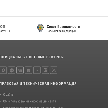
законодательства (видео)
30 июля 2026, 08:00
1
В Челябинске росгвардейцы задержали
злоумышленников, напавших на бригаду
Совет Безопасности
скорой помощи (видео)
Российской Федерации
14 июля 2026, 12:20
1
В Росгвардии прошла военно-научная
конференция по обобщению боевого опыта
ОФИЦИАЛЬНЫЕ СЕТЕВЫЕ РЕСУРСЫ
08 июля 2026, 07:01
ПРАВОВАЯ И ТЕХНИЧЕСКАЯ ИНФОРМАЦИЯ
О сайте
Об использовании информации сайта