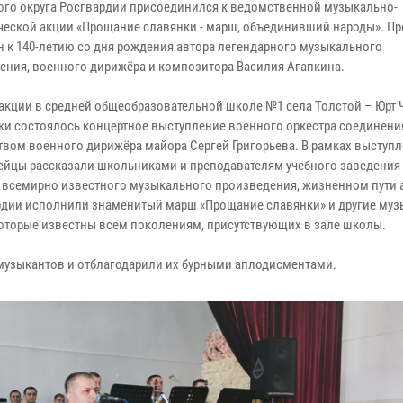
ого округа Росгвардии присоединился к ведомственной музыкально-
ческой акции «Прощание славянки - марш, объединивший народы». П
н к 140-летию со дня рождения автора легендарного музыкального
ения, военного дирижёра и композитора Василия Агапкина.
 акции в средней общеобразовательной школе №1 села Толстой – Юрт
ки состоялось концертное выступление военного оркестра соединени
твом военного дирижёра майора Сергей Григорьева. В рамках выступ
ейцы рассказали школьниками и преподавателям учебного заведения 
 всемирно известного музыкального произведения, жизненном пути 
ардии исполнили знаменитый марш «Прощание славянки» и другие му
оторые известны всем поколениям, присутствующих в зале школы.
 музыкантов и отблагодарили их бурными аплодисментами.