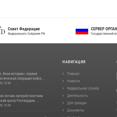
ет Федерации
СЕРВЕР ОРГАНОВ
рального Собрания РФ
Государственной власти РФ
И
НАВИГАЦИЯ
. Вехи истории»: первая
Главная
стическая операция войск...
Новости
26, 15:28
Федеральная служба
Деятельность
из летних лагерей посетили
кий центр Росгвардии ...
Для граждан
26, 12:20
Документы