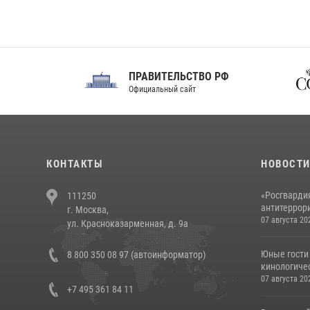
ПРАВИТЕЛЬСТВО РФ
Сов
Официальный сайт
Феде
КОНТАКТЫ
НОВОСТ
«Росгвардия
111250
антитеррори
г. Москва,
07 августа 20
ул. Красноказарменная, д. 9а
Юные гости 
8 800 350 08 97 (автоинформатор)
кинологичес
07 августа 20
+7 495 361 84 11