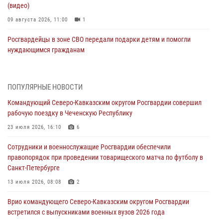
(видео)
09 августа 2026, 11:00
1
Росгвардейцы в зоне СВО передали подарки детям и помогли
нуждающимся гражданам
09 августа 2026, 09:00
В Чеченской Республике пожарные расчеты Росгвардии и МЧС
ПОПУЛЯРНЫЕ НОВОСТИ
отработали межведомственное взаимодействие
Командующий Северо-Кавказским округом Росгвардии совершил
09 августа 2026, 08:00
2
рабочую поездку в Чеченскую Республику
В Центральных регионах России продолжается ведомственная
23 июля 2026, 16:10
6
акция «Каникулы с Росгвардией»
Сотрудники и военнослужащие Росгвардии обеспечили
09 августа 2026, 08:00
8
правопорядок при проведении товарищеского матча по футболу в
Санкт-Петербурге
Лучшие футбольные команды Южного округа Росгвардии
определили на Кубани
13 июля 2026, 08:08
2
09 августа 2026, 07:00
Врио командующего Северо-Кавказским округом Росгвардии
встретился с выпускниками военных вузов 2026 года
В Кузбассе росгвардейцы помогли вернуть горожанке пропавшую