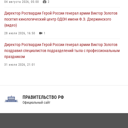
мать
04 августа 2026, 05:00
2
09 августа 2026, 07:00
Директор Росгвардии Герой России генерал армии Виктор Золотов
посетил кинологический центр ОДОН имени Ф.Э. Дзержинского
(видео)
28 июля 2026, 16:50
1
Директор Росгвардии Герой России генерал армии Виктор Золотов
поздравил специалистов подразделений тыла с профессиональным
праздником
31 июля 2026, 21:01
В ОГВ(с) завершилась служебная командировка сотрудников ОМОН
Росгвардии
20 июля 2026, 09:25
3
ПРАВИТЕЛЬСТВО РФ
Праздник «Один день с Росгвардией» к 105-летию Центрального
Официальный сайт
округа прошел на Поклонной горе
18 июля 2026, 13:43
15
1
При силовой поддержке СОБР Росгвардии в Иркутской области