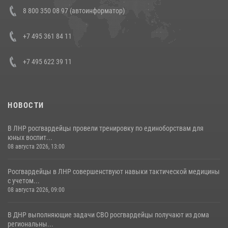
Состоялась рабочая встреча директора Росгвардии Героя России
8 800 350 08 97 (автоинформатор)
генерала армии Виктора Золотова с заместителем полномочного
представителя Президента Российской Федерации в Северо-
Кавказском федеральном округе Виталием Кузнецовым
+7 495 361 84 11
30 июля 2026, 15:35
4
+7 495 622 39 11
НОВОСТИ
В ЛНР росгвардейцы провели тренировку по единоборствам для
юных воспит...
08 августа 2026, 13:00
Росгвардейцы в ЛНР совершенствуют навыки тактической медицины
с учетом...
08 августа 2026, 09:00
В ДНР выполняющие задачи СВО росгвардейцы получают из дома
региональны...