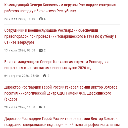
Командующий Северо-Кавказским округом Росгвардии совершил
настольному теннису ко Дню физкультурника
рабочую поездку в Чеченскую Республику
08 августа 2026, 07:00
23 июля 2026, 16:10
6
Росгвардейцы обеспечили безопасность «Поезда Победы» в
Сотрудники и военнослужащие Росгвардии обеспечили
Кузбассе
правопорядок при проведении товарищеского матча по футболу в
08 августа 2026, 07:00
Санкт-Петербурге
В Москве росгвардейцы оказали помощь медикам и девушке с
13 июля 2026, 08:08
2
ограниченными возможностями здоровья (видео)
Врио командующего Северо-Кавказским округом Росгвардии
08 августа 2026, 06:32
1
встретился с выпускниками военных вузов 2026 года
Спецназ Росгвардии в Марий Эл почтил память товарища на
04 августа 2026, 05:00
2
тактическом турнире (видео)
Директор Росгвардии Герой России генерал армии Виктор Золотов
08 августа 2026, 06:15
9
1
посетил кинологический центр ОДОН имени Ф.Э. Дзержинского
(видео)
28 июля 2026, 16:50
1
Директор Росгвардии Герой России генерал армии Виктор Золотов
поздравил специалистов подразделений тыла с профессиональным