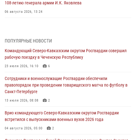
108‑летию генерала армии И.К. Яковлева
06 августа 2026, 13:24
Росгвардейцы задержали мужчину, открывшего стрельбу в
Подмосковье (видео)
06 августа 2026, 12:35
1
ПОПУЛЯРНЫЕ НОВОСТИ
Командующий Северо-Кавказским округом Росгвардии совершил
Росгвардейцы провели выставку вооружения для участников сбора
рабочую поездку в Чеченскую Республику
«Гвардеец» в Пензе (видео)
23 июля 2026, 16:10
6
06 августа 2026, 12:00
2
1
Сотрудники и военнослужащие Росгвардии обеспечили
В Курске росгвардейцы приняли участие в митинге, посвященном
правопорядок при проведении товарищеского матча по футболу в
второй годовщине вторжения ВСУ на территорию области
Санкт-Петербурге
06 августа 2026, 11:56
4
13 июля 2026, 08:08
2
В Санкт-Петербурге наряд Росгвардии задержал правонарушителя,
Врио командующего Северо-Кавказским округом Росгвардии
угрожавшего подростку травматическим пистолетом
встретился с выпускниками военных вузов 2026 года
06 августа 2026, 11:33
1
04 августа 2026, 05:00
2
В Зауралье при содействии СОБР Росгвардии ликвидирована