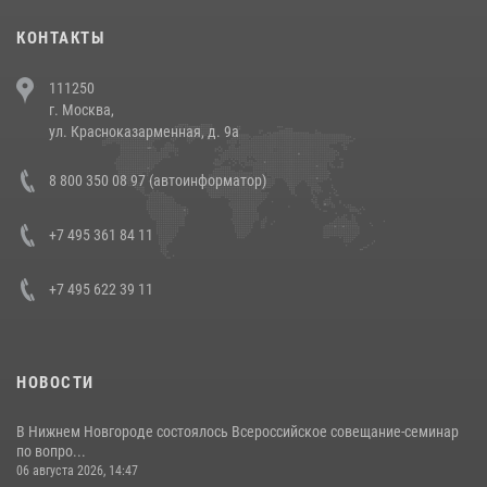
30 июля 2026, 08:00
1
КОНТАКТЫ
В Челябинске росгвардейцы задержали злоумышленников,
111250
напавших на бригаду скорой помощи (видео)
г. Москва,
14 июля 2026, 12:20
1
ул. Красноказарменная, д. 9а
В Росгвардии прошла военно-научная конференция по обобщению
8 800 350 08 97 (автоинформатор)
боевого опыта
08 июля 2026, 07:01
+7 495 361 84 11
+7 495 622 39 11
НОВОСТИ
В Нижнем Новгороде состоялось Всероссийское совещание-семинар
по вопро...
06 августа 2026, 14:47