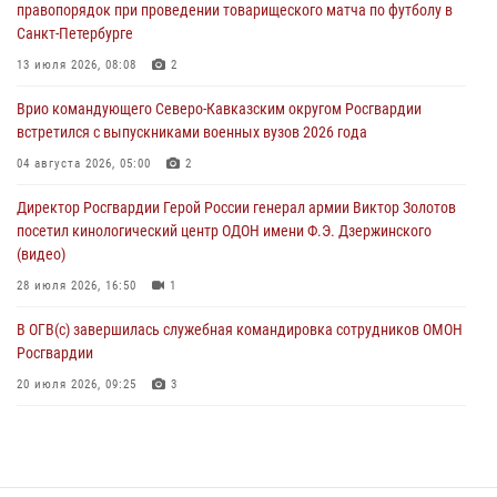
правопорядок при проведении товарищеского матча по футболу в
терроризма (видео)
Санкт-Петербурге
07 августа 2026, 13:30
1
13 июля 2026, 08:08
2
В Югре при содействии спецназа Росгвардии пресечено более 180
Врио командующего Северо-Кавказским округом Росгвардии
нарушений миграционного законодательства
встретился с выпускниками военных вузов 2026 года
07 августа 2026, 12:54
04 августа 2026, 05:00
2
Тонувшего ребенка спас росгвардеец в Краснодарском крае
Директор Росгвардии Герой России генерал армии Виктор Золотов
07 августа 2026, 12:37
посетил кинологический центр ОДОН имени Ф.Э. Дзержинского
(видео)
28 июля 2026, 16:50
1
В ОГВ(с) завершилась служебная командировка сотрудников ОМОН
Росгвардии
20 июля 2026, 09:25
3
Директор Росгвардии Герой России генерал армии Виктор Золотов
поздравил специалистов подразделений тыла с профессиональным
праздником