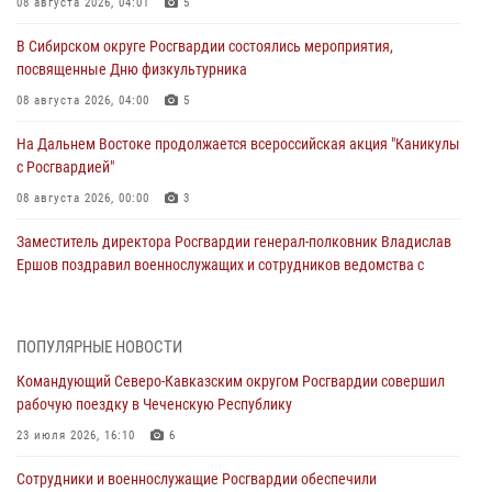
08 августа 2026, 04:01
5
В Сибирском округе Росгвардии состоялись мероприятия,
посвященные Дню физкультурника
08 августа 2026, 04:00
5
На Дальнем Востоке продолжается всероссийская акция "Каникулы
с Росгвардией"
08 августа 2026, 00:00
3
Заместитель директора Росгвардии генерал-полковник Владислав
Ершов поздравил военнослужащих и сотрудников ведомства с
Днем физкультурника
07 августа 2026, 21:01
ПОПУЛЯРНЫЕ НОВОСТИ
«Росгвардия. Вехи истории»: первая антитеррористическая
Командующий Северо-Кавказским округом Росгвардии совершил
операция войск правопорядка
рабочую поездку в Чеченскую Республику
07 августа 2026, 15:28
1
23 июля 2026, 16:10
6
В Башкортостане при силовой поддержке спецназа Росгвардии
Сотрудники и военнослужащие Росгвардии обеспечили
пресечена противоправная деятельность, связанная с пропагандой