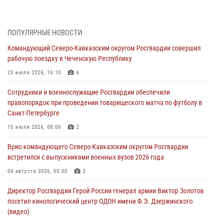
пресечена противоправная деятельность, связанная с пропагандой
терроризма (видео)
07 августа 2026, 13:30
1
ПОПУЛЯРНЫЕ НОВОСТИ
Командующий Северо-Кавказским округом Росгвардии совершил
В Югре при содействии спецназа Росгвардии пресечено более 180
рабочую поездку в Чеченскую Республику
нарушений миграционного законодательства
23 июля 2026, 16:10
6
07 августа 2026, 12:54
Сотрудники и военнослужащие Росгвардии обеспечили
Тонувшего ребенка спас росгвардеец в Краснодарском крае
правопорядок при проведении товарищеского матча по футболу в
07 августа 2026, 12:37
Санкт-Петербурге
Юные гости из летних лагерей посетили кинологический центр
13 июля 2026, 08:08
2
Росгвардии (видео)
Врио командующего Северо-Кавказским округом Росгвардии
07 августа 2026, 12:20
3
1
встретился с выпускниками военных вузов 2026 года
Представители ФСБ России по Уральскому округу Росгвардии и
04 августа 2026, 05:00
2
ветераны военной контрразведки почтили память Николая
Директор Росгвардии Герой России генерал армии Виктор Золотов
Кузнецова
посетил кинологический центр ОДОН имени Ф.Э. Дзержинского
07 августа 2026, 12:00
4
(видео)