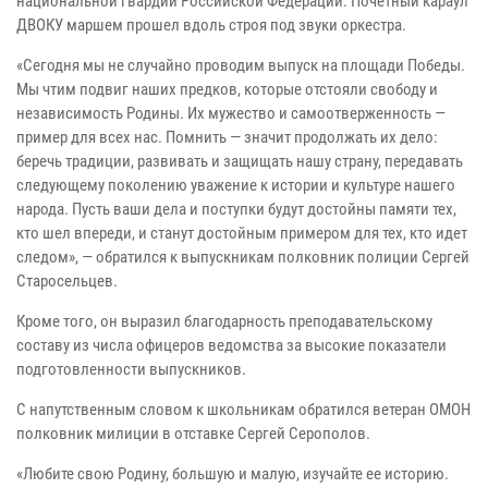
национальной гвардии Российской Федерации. Почетный караул
ДВОКУ маршем прошел вдоль строя под звуки оркестра.
«Сегодня мы не случайно проводим выпуск на площади Победы.
Мы чтим подвиг наших предков, которые отстояли свободу и
независимость Родины. Их мужество и самоотверженность —
пример для всех нас. Помнить — значит продолжать их дело:
беречь традиции, развивать и защищать нашу страну, передавать
следующему поколению уважение к истории и культуре нашего
народа. Пусть ваши дела и поступки будут достойны памяти тех,
кто шел впереди, и станут достойным примером для тех, кто идет
следом», — обратился к выпускникам полковник полиции Сергей
Старосельцев.
Кроме того, он выразил благодарность преподавательскому
составу из числа офицеров ведомства за высокие показатели
подготовленности выпускников.
С напутственным словом к школьникам обратился ветеран ОМОН
полковник милиции в отставке Сергей Серополов.
«Любите свою Родину, большую и малую, изучайте ее историю.