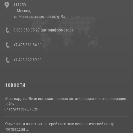
111250
напавших на бригаду скорой помощи (видео)
г. Москва,
14 июля 2026, 12:20
1
ул. Красноказарменная, д. 9а
В Росгвардии прошла военно-научная конференция по обобщению
8 800 350 08 97 (автоинформатор)
боевого опыта
08 июля 2026, 07:01
+7 495 361 84 11
+7 495 622 39 11
НОВОСТИ
«Росгвардия. Вехи истории»: первая антитеррористическая операция
войск...
07 августа 2026, 15:28
Юные гости из летних лагерей посетили кинологический центр
Росгвардии ...