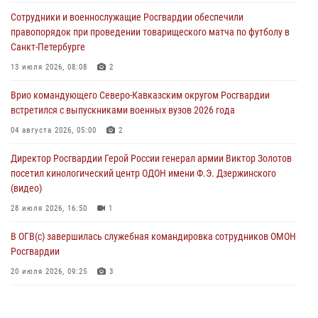
Росгвардейцы оказали адресную помощь жителям Луганской
Сотрудники и военнослужащие Росгвардии обеспечили
Народной Республики
правопорядок при проведении товарищеского матча по футболу в
07 августа 2026, 05:00
Санкт-Петербурге
Сотрудники Росгвардии в Забайкалье потушили загоревшийся дом
13 июля 2026, 08:08
2
с детьми внутри
Врио командующего Северо-Кавказским округом Росгвардии
07 августа 2026, 04:10
1
встретился с выпускниками военных вузов 2026 года
Оказавшего сопротивление злоумышленника задержали при
04 августа 2026, 05:00
2
участии Росгвардии в Донецке (видео)
Директор Росгвардии Герой России генерал армии Виктор Золотов
07 августа 2026, 04:00
1
посетил кинологический центр ОДОН имени Ф.Э. Дзержинского
(видео)
28 июля 2026, 16:50
1
В ОГВ(с) завершилась служебная командировка сотрудников ОМОН
Росгвардии
20 июля 2026, 09:25
3
Директор Росгвардии Герой России генерал армии Виктор Золотов
поздравил специалистов подразделений тыла с профессиональным