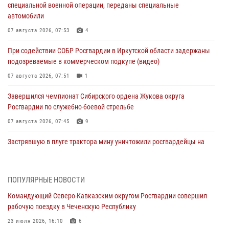
специальной военной операции, переданы специальные
автомобили
07 августа 2026, 07:53
4
При содействии СОБР Росгвардии в Иркутской области задержаны
подозреваемые в коммерческом подкупе (видео)
07 августа 2026, 07:51
1
Завершился чемпионат Сибирского ордена Жукова округа
Росгвардии по служебно-боевой стрельбе
07 августа 2026, 07:45
9
Застрявшую в плуге трактора мину уничтожили росгвардейцы на
Кубани
07 августа 2026, 06:49
1
ПОПУЛЯРНЫЕ НОВОСТИ
В Саранске росгвардейцы приняли участие в 25‑летии канонизации
Командующий Северо-Кавказским округом Росгвардии совершил
святого праведного воина Федора Ушакова (видео)
рабочую поездку в Чеченскую Республику
07 августа 2026, 06:15
7
1
23 июля 2026, 16:10
6