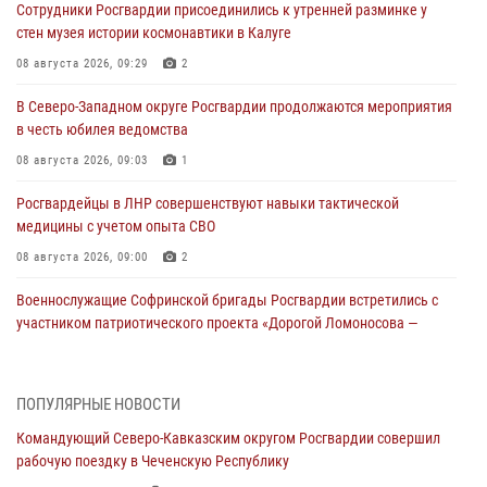
Сотрудники Росгвардии присоединились к утренней разминке у
стен музея истории космонавтики в Калуге
08 августа 2026, 09:29
2
В Северо-Западном округе Росгвардии продолжаются мероприятия
в честь юбилея ведомства
08 августа 2026, 09:03
1
Росгвардейцы в ЛНР совершенствуют навыки тактической
медицины с учетом опыта СВО
08 августа 2026, 09:00
2
Военнослужащие Софринской бригады Росгвардии встретились с
участником патриотического проекта «Дорогой Ломоносова —
дорогой к Победе в СВО» (видео)
08 августа 2026, 07:00
2
1
ПОПУЛЯРНЫЕ НОВОСТИ
В Кабардино-Балкарии сотрудники Росгвардии провели турнир по
Командующий Северо-Кавказским округом Росгвардии совершил
настольному теннису ко Дню физкультурника
рабочую поездку в Чеченскую Республику
08 августа 2026, 07:00