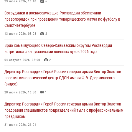
23 июля 2026, 16:10
6
Росгвардейцы обеспечили безопасность «Поезда Победы» в
Сотрудники и военнослужащие Росгвардии обеспечили
Кузбассе
правопорядок при проведении товарищеского матча по футболу в
08 августа 2026, 07:00
Санкт-Петербурге
ОМОН «Ойрат» Управления Росгвардии по Республике Калмыкия
13 июля 2026, 08:08
2
исполнилось 20 лет
Врио командующего Северо-Кавказским округом Росгвардии
08 августа 2026, 07:00
встретился с выпускниками военных вузов 2026 года
В Москве росгвардейцы оказали помощь медикам и девушке с
04 августа 2026, 05:00
2
ограниченными возможностями здоровья (видео)
Директор Росгвардии Герой России генерал армии Виктор Золотов
08 августа 2026, 06:32
1
посетил кинологический центр ОДОН имени Ф.Э. Дзержинского
(видео)
28 июля 2026, 16:50
1
Директор Росгвардии Герой России генерал армии Виктор Золотов
поздравил специалистов подразделений тыла с профессиональным
праздником
31 июля 2026, 21:01