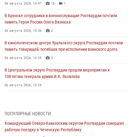
06 августа 2026, 14:47
10
1
В Брянске сотрудники и военнослужащие Росгвардии почтили
память Героя России Олега Визнюка
06 августа 2026, 14:36
2
В кинологическом центре Уральского округа Росгвардии почтили
память товарищей, погибших при исполнении воинского долга
06 августа 2026, 13:29
5
В Центральном округе Росгвардии прошли мероприятия к
108‑летию генерала армии И.К. Яковлева
06 августа 2026, 13:24
Росгвардейцы задержали мужчину, открывшего стрельбу в
Подмосковье (видео)
06 августа 2026, 12:35
1
ПОПУЛЯРНЫЕ НОВОСТИ
Командующий Северо-Кавказским округом Росгвардии совершил
Росгвардейцы провели выставку вооружения для участников сбора
рабочую поездку в Чеченскую Республику
«Гвардеец» в Пензе (видео)