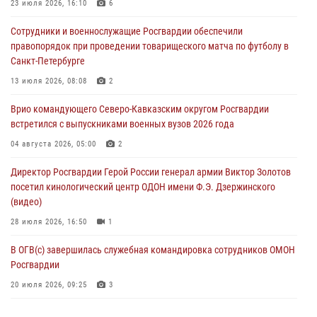
23 июля 2026, 16:10
6
06 августа 2026, 12:00
2
1
Сотрудники и военнослужащие Росгвардии обеспечили
В Курске росгвардейцы приняли участие в митинге, посвященном
правопорядок при проведении товарищеского матча по футболу в
второй годовщине вторжения ВСУ на территорию области
Санкт-Петербурге
06 августа 2026, 11:56
4
13 июля 2026, 08:08
2
В Санкт-Петербурге наряд Росгвардии задержал правонарушителя,
Врио командующего Северо-Кавказским округом Росгвардии
угрожавшего подростку травматическим пистолетом
встретился с выпускниками военных вузов 2026 года
06 августа 2026, 11:33
1
04 августа 2026, 05:00
2
В Зауралье при содействии СОБР Росгвардии ликвидирована
Директор Росгвардии Герой России генерал армии Виктор Золотов
крупная нарколаборатория
посетил кинологический центр ОДОН имени Ф.Э. Дзержинского
06 августа 2026, 11:27
(видео)
28 июля 2026, 16:50
1
В ОГВ(с) завершилась служебная командировка сотрудников ОМОН
Росгвардии
20 июля 2026, 09:25
3
Директор Росгвардии Герой России генерал армии Виктор Золотов