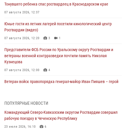
Тонувшего ребенка спас росгвардеец в Краснодарском крае
07 августа 2026, 12:37
Юные гости из летних лагерей посетили кинологический центр
Росгвардии (видео)
07 августа 2026, 12:20
3
1
Представители ФСБ России по Уральскому округу Росгвардии и
ветераны военной контрразведки почтили память Николая
Кузнецова
07 августа 2026, 12:00
4
Ветеран войск правопорядка генерал-майор Иван Пияшев – герой
выпуска «Легенды армии с Александром Маршалом»
07 августа 2026, 12:00
ПОПУЛЯРНЫЕ НОВОСТИ
Росгвардейцы пресекли попытку руферов подняться на крышу
Командующий Северо-Кавказским округом Росгвардии совершил
Смольного собора в Санкт-Петербурге (видео)
рабочую поездку в Чеченскую Республику
07 августа 2026, 11:34
3
1
23 июля 2026, 16:10
6