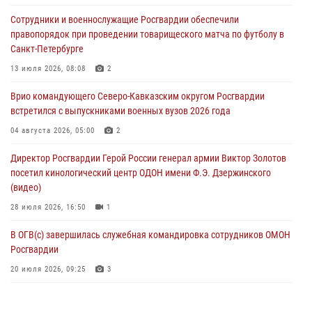
В Курске росгвардейцы провели занятие по основам
Сотрудники и военнослужащие Росгвардии обеспечили
взрывобезопасности
правопорядок при проведении товарищеского матча по футболу в
07 августа 2026, 11:33
Санкт-Петербурге
Рэпер ST посетил раненых росгвардейцев в Главном военном
13 июля 2026, 08:08
2
клиническом госпитале ведомства
Врио командующего Северо-Кавказским округом Росгвардии
07 августа 2026, 11:18
2
встретился с выпускниками военных вузов 2026 года
Патриотическая акция «Каникулы с Росгвардией» прошла в
04 августа 2026, 05:00
2
Воронеже
Директор Росгвардии Герой России генерал армии Виктор Золотов
07 августа 2026, 11:00
2
посетил кинологический центр ОДОН имени Ф.Э. Дзержинского
(видео)
28 июля 2026, 16:50
1
В ОГВ(с) завершилась служебная командировка сотрудников ОМОН
Росгвардии
20 июля 2026, 09:25
3
Директор Росгвардии Герой России генерал армии Виктор Золотов
поздравил специалистов подразделений тыла с профессиональным