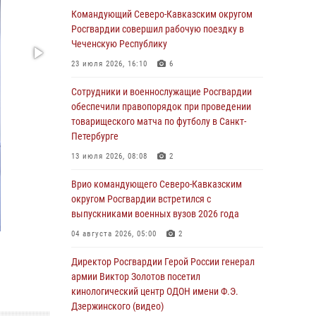
Военнослужащие Софринской бригады
Командующий Северо-Кавказским округом
Росгвардии встретились с участником
Росгвардии совершил рабочую поездку в
патриотического проекта «Дорогой
Чеченскую Республику
Ломоносова — дорогой к Победе в СВО»
23 июля 2026, 16:10
6
(видео)
Сотрудники и военнослужащие Росгвардии
08 августа 2026, 07:00
2
1
обеспечили правопорядок при проведении
Росгвардейцы обеспечили безопасность
товарищеского матча по футболу в Санкт-
«Поезда Победы» в Кузбассе
Петербурге
08 августа 2026, 07:00
13 июля 2026, 08:08
2
В Кабардино-Балкарии сотрудники
Врио командующего Северо-Кавказским
Росгвардии провели турнир по настольному
округом Росгвардии встретился с
теннису ко Дню физкультурника
выпускниками военных вузов 2026 года
08 августа 2026, 07:00
04 августа 2026, 05:00
2
ОМОН «Ойрат» Управления Росгвардии по
Директор Росгвардии Герой России генерал
Республике Калмыкия исполнилось 20 лет
армии Виктор Золотов посетил
кинологический центр ОДОН имени Ф.Э.
08 августа 2026, 07:00
Дзержинского (видео)