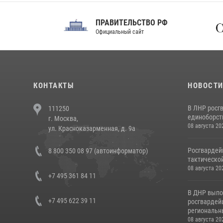
ПРАВИТЕЛЬСТВО РФ
Сов
Официальный сайт
Феде
КОНТАКТЫ
НОВОСТ
В ЛНР росг
111250
единоборст
г. Москва,
08 августа 20
ул. Красноказарменная, д. 9а
Росгвардей
8 800 350 08 97 (автоинформатор)
тактической
08 августа 20
+7 495 361 84 11
В ДНР выпо
+7 495 622 39 11
росгвардей
региональны
08 августа 20