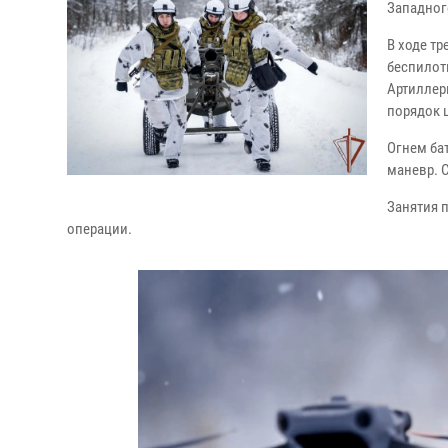
Западног
В ходе т
беспилот
Артиллер
порядок 
Огнем ба
маневр. 
Занятия 
операции.