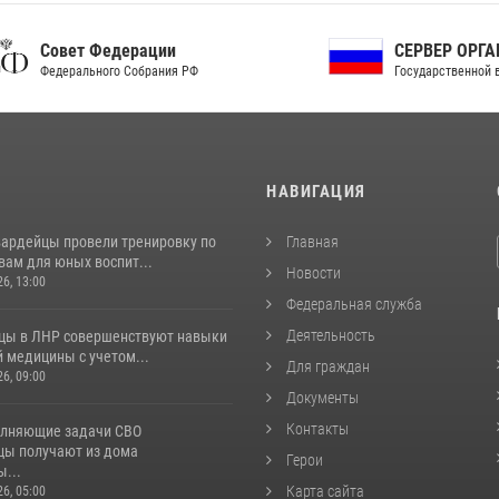
ет Федерации
СЕРВЕР ОРГАНОВ
рального Собрания РФ
Государственной власти РФ
И
НАВИГАЦИЯ
вардейцы провели тренировку по
Главная
вам для юных воспит...
Новости
26, 13:00
Федеральная служба
Деятельность
цы в ЛНР совершенствуют навыки
 медицины с учетом...
Для граждан
26, 09:00
Документы
Контакты
лняющие задачи СВО
цы получают из дома
Герои
...
Карта сайта
26, 05:00