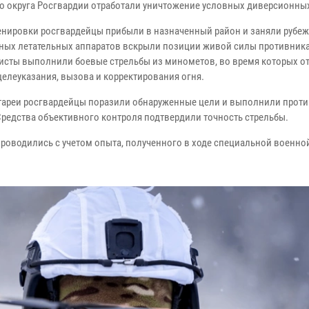
о округа Росгвардии отработали уничтожение условных диверсионных
ренировки росгвардейцы прибыли в назначенный район и заняли рубеж
ных летательных аппаратов вскрыли позиции живой силы противника
исты выполнили боевые стрельбы из минометов, во время которых о
целеуказания, вызова и корректирования огня.
тареи росгвардейцы поразили обнаруженные цели и выполнили прот
Средства объективного контроля подтвердили точность стрельбы.
проводились с учетом опыта, полученного в ходе специальной военно