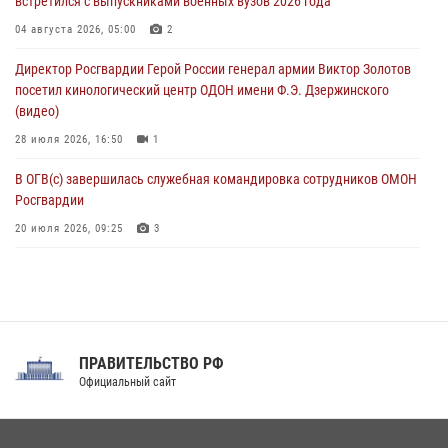
встретился с выпускниками военных вузов 2026 года
задержаны подозреваемые в мошенничестве под видом оказания
оздоровительных услуг (видео)
04 августа 2026, 05:00
2
05 августа 2026, 13:20
1
1
Директор Росгвардии Герой России генерал армии Виктор Золотов
посетил кинологический центр ОДОН имени Ф.Э. Дзержинского
(видео)
28 июля 2026, 16:50
1
В ОГВ(с) завершилась служебная командировка сотрудников ОМОН
Росгвардии
20 июля 2026, 09:25
3
Директор Росгвардии Герой России генерал армии Виктор Золотов
поздравил специалистов подразделений тыла с профессиональным
праздником
31 июля 2026, 21:01
ПРАВИТЕЛЬСТВО РФ
Праздник «Один день с Росгвардией» к 105-летию Центрального
Официальный сайт
округа прошел на Поклонной горе
18 июля 2026, 13:43
15
1