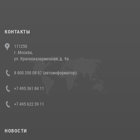
При силовой поддержке СОБР Росгвардии в Иркутской области
повели рейды по соблюдению миграционного законодательства
(видео)
30 июля 2026, 08:00
1
КОНТАКТЫ
В Челябинске росгвардейцы задержали злоумышленников,
111250
напавших на бригаду скорой помощи (видео)
г. Москва,
14 июля 2026, 12:20
1
ул. Красноказарменная, д. 9а
В Росгвардии прошла военно-научная конференция по обобщению
8 800 350 08 97 (автоинформатор)
боевого опыта
08 июля 2026, 07:01
+7 495 361 84 11
+7 495 622 39 11
НОВОСТИ