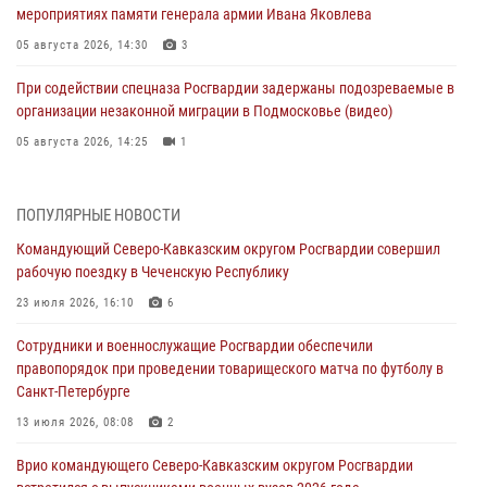
мероприятиях памяти генерала армии Ивана Яковлева
05 августа 2026, 14:30
3
При содействии спецназа Росгвардии задержаны подозреваемые в
организации незаконной миграции в Подмосковье (видео)
05 августа 2026, 14:25
1
В Великом Новгороде СОБР Росгвардии оказал содействие в
задержании подозреваемых в причинении имущественного ущерба
ПОПУЛЯРНЫЕ НОВОСТИ
05 августа 2026, 13:53
Командующий Северо-Кавказским округом Росгвардии совершил
рабочую поездку в Чеченскую Республику
Формулу безопасности показал спецназ Росгвардии юным
динамовцам Свердловской области
23 июля 2026, 16:10
6
05 августа 2026, 13:50
4
Сотрудники и военнослужащие Росгвардии обеспечили
правопорядок при проведении товарищеского матча по футболу в
В столице росгвардейцы задержали мужчину, устроившего дебош в
Санкт-Петербурге
букмекерской конторе (видео)
13 июля 2026, 08:08
2
05 августа 2026, 13:25
1
Врио командующего Северо-Кавказским округом Росгвардии
В Удмуртии при силовой поддержке спецназа Росгвардии