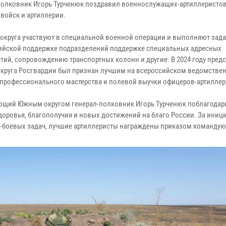
полковник Игорь Турченюк поздравил военнослужащих-артиллеристов
 войск и артиллерии.
округа участвуют в специальной военной операции и выполняют зада
ийской поддержке подразделений поддержке специальных адресных
тий, сопровождению транспортных колонн и другие. В 2024 году пред
круга Росгвардии был признан лучшим на всероссийском ведомстве
 профессионального мастерства и полевой выучки офицеров-артиллер
щий Южным округом генерал-полковник Игорь Турченюк поблагодар
доровья, благополучия и новых достижений на благо России. За иници
о-боевых задач, лучшие артиллеристы награждены приказом команду