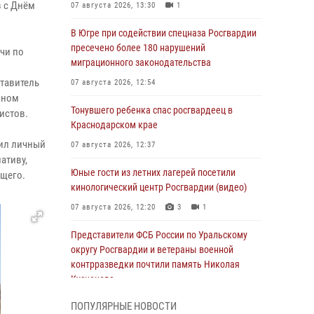
 с Днём
07 августа 2026, 13:30
1
В Югре при содействии спецназа Росгвардии
пресечено более 180 нарушений
чи по
миграционного законодательства
ставитель
07 августа 2026, 12:54
нном
Тонувшего ребенка спас росгвардеец в
истов.
Краснодарском крае
ил личный
07 августа 2026, 12:37
ативу,
Юные гости из летних лагерей посетили
ющего.
кинологический центр Росгвардии (видео)
07 августа 2026, 12:20
3
1
Представители ФСБ России по Уральскому
округу Росгвардии и ветераны военной
контрразведки почтили память Николая
Кузнецова
07 августа 2026, 12:00
4
ПОПУЛЯРНЫЕ НОВОСТИ