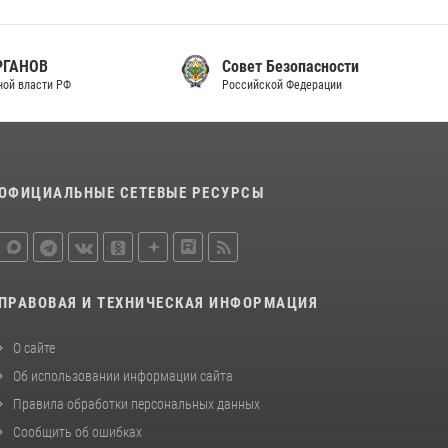
законодательства (видео)
30 июля 2026, 08:00
1
Совет Безопасности
Российской Федерации
В Челябинске росгвардейцы задержали
злоумышленников, напавших на бригаду
скорой помощи (видео)
14 июля 2026, 12:20
1
ОФИЦИАЛЬНЫЕ СЕТЕВЫЕ РЕСУРСЫ
В Росгвардии прошла военно-научная
конференция по обобщению боевого опыта
08 июля 2026, 07:01
ПРАВОВАЯ И ТЕХНИЧЕСКАЯ ИНФОРМАЦИЯ
О сайте
Об использовании информации сайта
Правила обработки персональных данных
Сообщить об ошибках