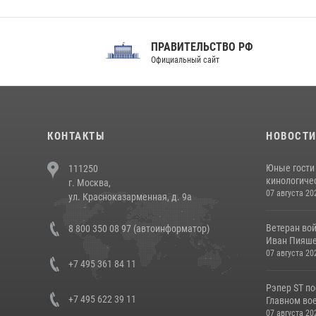
ПРАВИТЕЛЬСТВО РФ
Сов
Официальный сайт
Феде
КОНТАКТЫ
НОВОСТ
Юные гости 
111250
кинологичес
г. Москва,
07 августа 20
ул. Красноказарменная, д. 9а
Ветеран во
8 800 350 08 97 (автоинформатор)
Иван Пияшев
07 августа 20
+7 495 361 84 11
Рэпер ST п
+7 495 622 39 11
Главном вое
07 августа 20