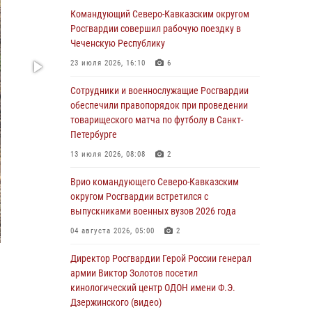
Ветеран войск правопорядка генерал-майор
Командующий Северо-Кавказским округом
Иван Пияшев – герой выпуска «Легенды
Росгвардии совершил рабочую поездку в
армии с Александром Маршалом»
Чеченскую Республику
07 августа 2026, 12:00
23 июля 2026, 16:10
6
Росгвардейцы пресекли попытку руферов
Сотрудники и военнослужащие Росгвардии
подняться на крышу Смольного собора в
обеспечили правопорядок при проведении
Санкт-Петербурге (видео)
товарищеского матча по футболу в Санкт-
Петербурге
07 августа 2026, 11:34
3
1
13 июля 2026, 08:08
2
В Курске росгвардейцы провели занятие по
основам взрывобезопасности
Врио командующего Северо-Кавказским
округом Росгвардии встретился с
07 августа 2026, 11:33
выпускниками военных вузов 2026 года
Рэпер ST посетил раненых росгвардейцев в
04 августа 2026, 05:00
2
Главном военном клиническом госпитале
ведомства
Директор Росгвардии Герой России генерал
армии Виктор Золотов посетил
07 августа 2026, 11:18
2
кинологический центр ОДОН имени Ф.Э.
Дзержинского (видео)
Патриотическая акция «Каникулы с