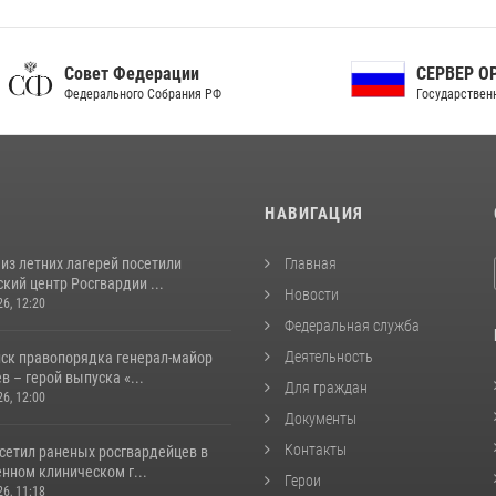
ет Федерации
СЕРВЕР ОРГАНОВ
рального Собрания РФ
Государственной власти РФ
И
НАВИГАЦИЯ
из летних лагерей посетили
Главная
кий центр Росгвардии ...
Новости
26, 12:20
Федеральная служба
Деятельность
йск правопорядка генерал-майор
 – герой выпуска «...
Для граждан
26, 12:00
Документы
Контакты
осетил раненых росгвардейцев в
нном клиническом г...
Герои
26, 11:18