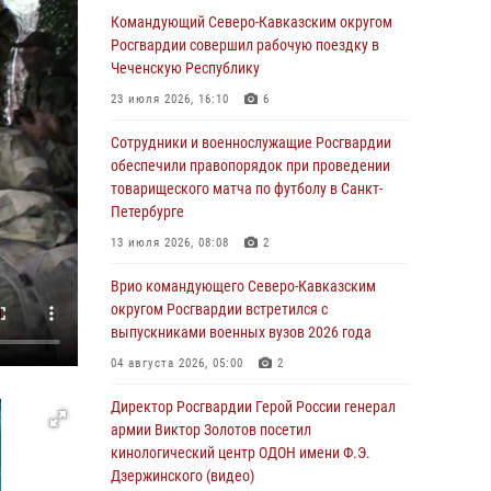
Командующий Северо-Кавказским округом
06 августа 2026, 21:01
Росгвардии совершил рабочую поездку в
В Нижнем Новгороде состоялось
Чеченскую Республику
Всероссийское совещание-семинар по
23 июля 2026, 16:10
6
вопросам развития вневедомственной
охраны Росгвардии (видео)
Сотрудники и военнослужащие Росгвардии
обеспечили правопорядок при проведении
06 августа 2026, 14:47
10
1
товарищеского матча по футболу в Санкт-
В Брянске сотрудники и военнослужащие
Петербурге
Росгвардии почтили память Героя России
13 июля 2026, 08:08
2
Олега Визнюка
Врио командующего Северо-Кавказским
06 августа 2026, 14:36
2
округом Росгвардии встретился с
В кинологическом центре Уральского округа
выпускниками военных вузов 2026 года
Росгвардии почтили память товарищей,
04 августа 2026, 05:00
2
погибших при исполнении воинского долга
Директор Росгвардии Герой России генерал
06 августа 2026, 13:29
5
армии Виктор Золотов посетил
В Центральном округе Росгвардии прошли
кинологический центр ОДОН имени Ф.Э.
мероприятия к 108‑летию генерала армии
Дзержинского (видео)