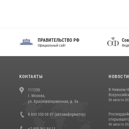
ПРАВИТЕЛЬСТВО РФ
Сов
Официальный сайт
Феде
КОНТАКТЫ
НОВОСТ
В Нижнем Н
111250
Всероссийск
г. Москва,
06 августа 20
ул. Красноказарменная, д. 9а
Росгвардей
8 800 350 08 97 (автоинформатор)
открывшего 
06 августа 20
+7 495 361 84 11