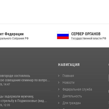
ет Федерации
СЕРВЕР ОРГАНОВ
рального Собрания РФ
Государственной власти РФ
И
НАВИГАЦИЯ
овгороде состоялось
Главная
ое совещание-семинар по вопро...
Новости
26, 14:47
Федеральная служба
Деятельность
цы задержали мужчину,
стрельбу в Подмосковье (вид...
Для граждан
26, 12:35