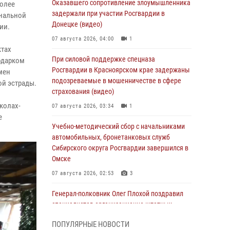
Оказавшего сопротивление злоумышленника
более
задержали при участии Росгвардии в
ональной
Донецке (видео)
ии.
07 августа 2026, 04:00
1
ктах
При силовой поддержке спецназа
одарком
Росгвардии в Красноярском крае задержаны
мен
подозреваемые в мошенничестве в сфере
ой эстрады.
страхования (видео)
колах-
07 августа 2026, 03:34
1
е
Учебно-методический сбор с начальниками
автомобильных, бронетанковых служб
Сибирского округа Росгвардии завершился в
Омске
07 августа 2026, 02:53
3
Генерал-полковник Олег Плохой поздравил
специалистов организационно-штатных
подразделений Росгвардии с
ПОПУЛЯРНЫЕ НОВОСТИ
профессиональным праздником