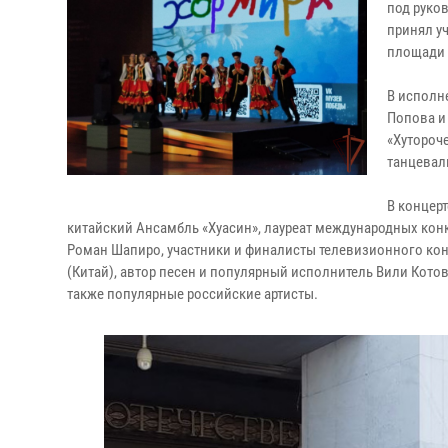
под руко
принял у
площади 
В исполн
Попова и
«Хутороч
танцевал
В концерт
китайский Ансамбль «Хуасин», лауреат международных кон
Роман Шапиро, участники и финалисты телевизионного кон
(Китай), автор песен и популярный исполнитель Вили Котовс
также популярные российские артисты.