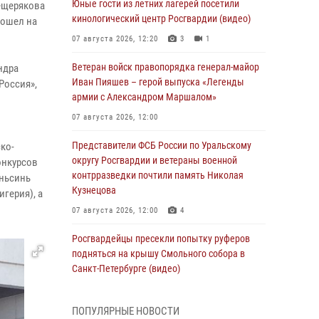
Юные гости из летних лагерей посетили
ещерякова
кинологический центр Росгвардии (видео)
рошел на
07 августа 2026, 12:20
3
1
Ветеран войск правопорядка генерал-майор
ндра
Иван Пияшев – герой выпуска «Легенды
Россия»,
армии с Александром Маршалом»
07 августа 2026, 12:00
Представители ФСБ России по Уральскому
ко-
округу Росгвардии и ветераны военной
онкурсов
контрразведки почтили память Николая
аньсинь
Кузнецова
герия), а
07 августа 2026, 12:00
4
Росгвардейцы пресекли попытку руферов
подняться на крышу Смольного собора в
Санкт-Петербурге (видео)
07 августа 2026, 11:34
3
1
ПОПУЛЯРНЫЕ НОВОСТИ
В Курске росгвардейцы провели занятие по