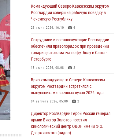
основам взрывобезопасности
Командующий Северо-Кавказским округом
Росгвардии совершил рабочую поездку в
07 августа 2026, 11:33
Чеченскую Республику
Рэпер ST посетил раненых росгвардейцев в
23 июля 2026, 16:10
6
Главном военном клиническом госпитале
ведомства
Сотрудники и военнослужащие Росгвардии
обеспечили правопорядок при проведении
07 августа 2026, 11:18
2
товарищеского матча по футболу в Санкт-
Петербурге
Патриотическая акция «Каникулы с
Росгвардией» прошла в Воронеже
13 июля 2026, 08:08
2
07 августа 2026, 11:00
2
Врио командующего Северо-Кавказским
округом Росгвардии встретился с
В Ставрополе офицеры Росгвардии стали
выпускниками военных вузов 2026 года
участниками пресс-конференции по вопросам
в сфере оборота оружия
04 августа 2026, 05:00
2
07 августа 2026, 11:00
Директор Росгвардии Герой России генерал
армии Виктор Золотов посетил
Мурал памяти военнослужащего Росгвардии
кинологический центр ОДОН имени Ф.Э.
открыли в Астрахани
Дзержинского (видео)
07 августа 2026, 10:13
5