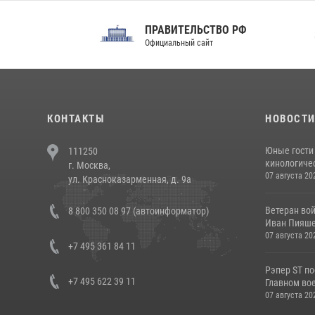
ПРАВИТЕЛЬСТВО РФ
Сов
Официальный сайт
Феде
КОНТАКТЫ
НОВОСТ
Юные гости 
111250
кинологичес
г. Москва,
07 августа 20
ул. Красноказарменная, д. 9а
Ветеран во
8 800 350 08 97 (автоинформатор)
Иван Пияшев
07 августа 20
+7 495 361 84 11
Рэпер ST п
+7 495 622 39 11
Главном вое
07 августа 20