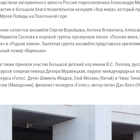
водством заслуженного артиста России подполковника Александра М
частие в большом благотворительном концерте «Хор мира», который п
Музея Победы на Поклонной горе.
ении солистов ансамбля Сергея Воробьева, Антона Яговитина, Алекса
 Кирилла Суслова и хоровой группы прозвучали песни «Позови меня, 
ек» и «Родная земля». Балетная группа ансамбля представила зрителям
ьный номер «Варенька».
е также приняли участие Большой детский хор имени В.С. Попова, русс
курсов оперная певица Диляра Муравицкая, лауреат международных к
курса «Голос. Дети» Шамиль Ибадов, Сюй Мохань (Китай) и Чжао Тин
ки (Македония), финалист конкурса «Голос», автор песен Дэн Хилз (Ни