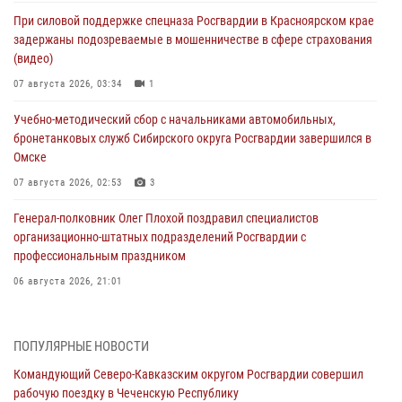
При силовой поддержке спецназа Росгвардии в Красноярском крае
задержаны подозреваемые в мошенничестве в сфере страхования
(видео)
07 августа 2026, 03:34
1
Учебно-методический сбор с начальниками автомобильных,
бронетанковых служб Сибирского округа Росгвардии завершился в
Омске
07 августа 2026, 02:53
3
Генерал-полковник Олег Плохой поздравил специалистов
организационно-штатных подразделений Росгвардии с
профессиональным праздником
06 августа 2026, 21:01
В Нижнем Новгороде состоялось Всероссийское совещание-
семинар по вопросам развития вневедомственной охраны
ПОПУЛЯРНЫЕ НОВОСТИ
Росгвардии (видео)
Командующий Северо-Кавказским округом Росгвардии совершил
06 августа 2026, 14:47
10
1
рабочую поездку в Чеченскую Республику