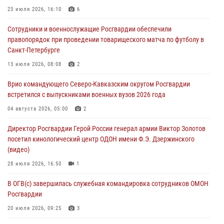
В Брянске сотрудники и военнослужащие Росгвардии почтили
23 июля 2026, 16:10
6
память Героя России Олега Визнюка
Сотрудники и военнослужащие Росгвардии обеспечили
06 августа 2026, 14:36
2
правопорядок при проведении товарищеского матча по футболу в
Санкт-Петербурге
В кинологическом центре Уральского округа Росгвардии почтили
память товарищей, погибших при исполнении воинского долга
13 июля 2026, 08:08
2
06 августа 2026, 13:29
5
Врио командующего Северо-Кавказским округом Росгвардии
встретился с выпускниками военных вузов 2026 года
В Центральном округе Росгвардии прошли мероприятия к
108‑летию генерала армии И.К. Яковлева
04 августа 2026, 05:00
2
06 августа 2026, 13:24
Директор Росгвардии Герой России генерал армии Виктор Золотов
посетил кинологический центр ОДОН имени Ф.Э. Дзержинского
Росгвардейцы задержали мужчину, открывшего стрельбу в
(видео)
Подмосковье (видео)
28 июля 2026, 16:50
1
06 августа 2026, 12:35
1
В ОГВ(с) завершилась служебная командировка сотрудников ОМОН
Росгвардии
20 июля 2026, 09:25
3