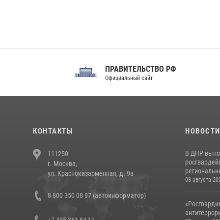
ПРАВИТЕЛЬСТВО РФ
Сов
Официальный сайт
Феде
КОНТАКТЫ
НОВОСТ
В ДНР выпо
111250
росгвардей
г. Москва,
региональны
ул. Красноказарменная, д. 9а
08 августа 20
8 800 350 08 97 (автоинформатор)
«Росгвардия
антитеррори