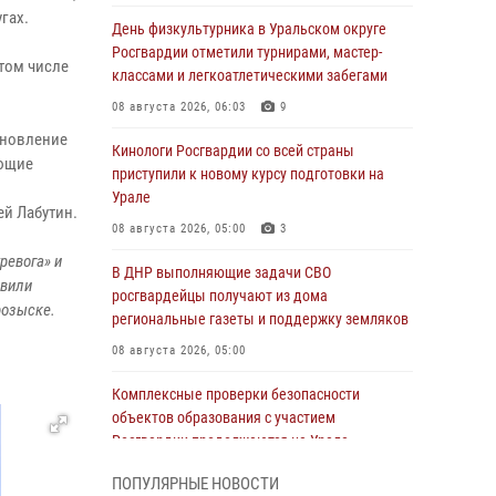
гах.
День физкультурника в Уральском округе
Росгвардии отметили турнирами, мастер-
том числе
классами и легкоатлетическими забегами
08 августа 2026, 06:03
9
бновление
Кинологи Росгвардии со всей страны
ающие
приступили к новому курсу подготовки на
Урале
й Лабутин.
08 августа 2026, 05:00
3
ревога» и
В ДНР выполняющие задачи СВО
явили
росгвардейцы получают из дома
розыске.
региональные газеты и поддержку земляков
08 августа 2026, 05:00
Комплексные проверки безопасности
объектов образования с участием
Росгвардии продолжаются на Урале
08 августа 2026, 04:01
5
ПОПУЛЯРНЫЕ НОВОСТИ