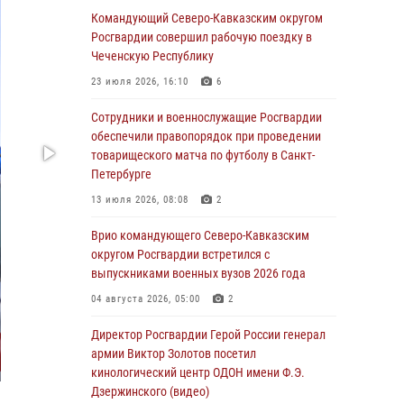
В Сибирском округе Росгвардии состоялись
Командующий Северо-Кавказским округом
мероприятия, посвященные Дню
Росгвардии совершил рабочую поездку в
физкультурника
Чеченскую Республику
08 августа 2026, 04:00
5
23 июля 2026, 16:10
6
На Дальнем Востоке продолжается
Сотрудники и военнослужащие Росгвардии
всероссийская акция "Каникулы с
обеспечили правопорядок при проведении
Росгвардией"
товарищеского матча по футболу в Санкт-
Петербурге
08 августа 2026, 00:00
3
13 июля 2026, 08:08
2
Заместитель директора Росгвардии генерал-
полковник Владислав Ершов поздравил
Врио командующего Северо-Кавказским
военнослужащих и сотрудников ведомства с
округом Росгвардии встретился с
Днем физкультурника
выпускниками военных вузов 2026 года
07 августа 2026, 21:01
04 августа 2026, 05:00
2
«Росгвардия. Вехи истории»: первая
Директор Росгвардии Герой России генерал
антитеррористическая операция войск
армии Виктор Золотов посетил
правопорядка
кинологический центр ОДОН имени Ф.Э.
Дзержинского (видео)
07 августа 2026, 15:28
1