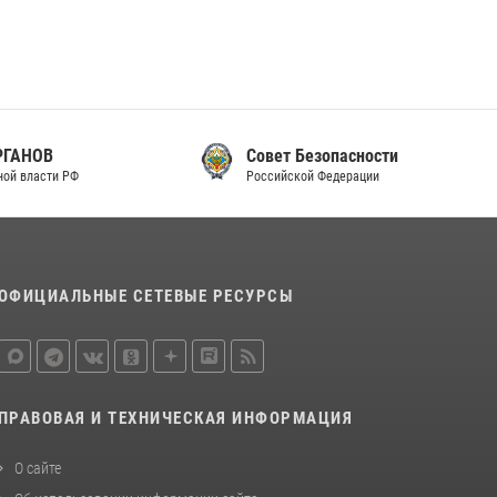
законодательства (видео)
30 июля 2026, 08:00
1
В Челябинске росгвардейцы задержали
злоумышленников, напавших на бригаду
скорой помощи (видео)
Совет Безопасности
14 июля 2026, 12:20
Российской Федерации
1
В Росгвардии прошла военно-научная
конференция по обобщению боевого опыта
08 июля 2026, 07:01
ОФИЦИАЛЬНЫЕ СЕТЕВЫЕ РЕСУРСЫ
ПРАВОВАЯ И ТЕХНИЧЕСКАЯ ИНФОРМАЦИЯ
О сайте