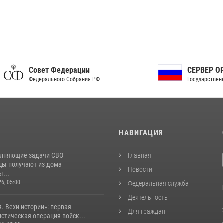
ет Федерации
СЕРВЕР ОРГАНОВ
рального Собрания РФ
Государственной власти РФ
И
НАВИГАЦИЯ
лняющие задачи СВО
Главная
цы получают из дома
Новости
...
26, 05:00
Федеральная служба
Деятельность
. Вехи истории»: первая
Для граждан
стическая операция войск...