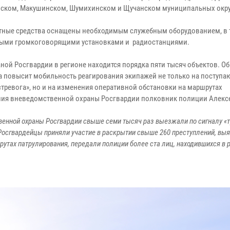
ком, Макушинском, Шумихинском и Щучанском муниципальных окру
тные средства оснащены необходимым служебным оборудованием, в 
ыми громкоговорящими установками и радиостанциями.
аной Росгвардии в регионе находится порядка пяти тысяч объектов. О
а повысит мобильность реагирования экипажей не только на поступ
«тревога», но и на изменения оперативной обстановки на маршрутах
ения вневедомственной охраны Росгвардии полковник полиции Алексе
енной охраны Росгвардии свыше семи тысяч раз выезжали по сигналу «т
Росгвардейцы приняли участие в раскрытии свыше 260 преступлений, вы
утах патрулирования, передали полиции более ста лиц, находившихся в 