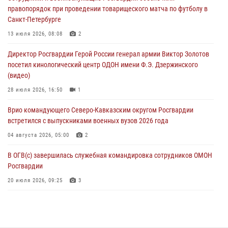
правопорядок при проведении товарищеского матча по футболу в
05 августа 2026, 13:00
3
Санкт-Петербурге
Офицеры Росгвардии и ветераны войск правопорядка почтили
13 июля 2026, 08:08
2
память генерала армии Ивана Кирилловича Яковлева
Директор Росгвардии Герой России генерал армии Виктор Золотов
05 августа 2026, 12:40
6
посетил кинологический центр ОДОН имени Ф.Э. Дзержинского
(видео)
Росгвардейцы приняли участие в акции «Волна памяти»,
посвящённой 83‑й годовщине освобождения Белгорода от
28 июля 2026, 16:50
1
немецко‑фашистских захватчиков
Врио командующего Северо-Кавказским округом Росгвардии
05 августа 2026, 12:13
1
встретился с выпускниками военных вузов 2026 года
04 августа 2026, 05:00
2
В ОГВ(с) завершилась служебная командировка сотрудников ОМОН
Росгвардии
20 июля 2026, 09:25
3
Директор Росгвардии Герой России генерал армии Виктор Золотов
поздравил специалистов подразделений тыла с профессиональным
праздником