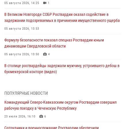
05 августа 2026, 14:25
1
В Великом Новгороде СОБР Росгвардии оказал содействие в
задержании подозреваемых в причинении имущественного ущерба
05 августа 2026, 13:53
Формулу безопасности показал спецназ Росгвардии юным
динамовцам Свердловской области
05 августа 2026, 13:50
4
В столице росгвардейцы задержали мужчину, устроившего дебош в
букмекерской конторе (видео)
05 августа 2026, 13:25
1
В Удмуртии при силовой поддержке спецназа Росгвардии
ПОПУЛЯРНЫЕ НОВОСТИ
задержаны подозреваемые в мошенничестве под видом оказания
Командующий Северо-Кавказским округом Росгвардии совершил
оздоровительных услуг (видео)
рабочую поездку в Чеченскую Республику
05 августа 2026, 13:20
1
1
23 июля 2026, 16:10
6
В Москве дети сотрудников и военнослужащих Росгвардии
Сотрудники и военнослужащие Росгвардии обеспечили
посетили мастер-класс по художественной гимнастике