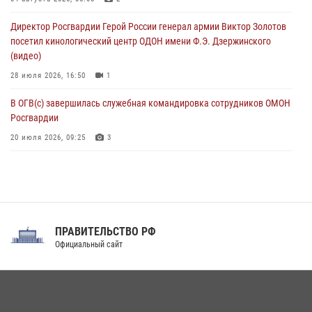
Тонувшего ребенка спас росгвардеец в Краснодарском крае
Директор Росгвардии Герой России генерал армии Виктор Золотов
07 августа 2026, 12:37
посетил кинологический центр ОДОН имени Ф.Э. Дзержинского
(видео)
28 июля 2026, 16:50
1
В ОГВ(с) завершилась служебная командировка сотрудников ОМОН
Росгвардии
20 июля 2026, 09:25
3
Директор Росгвардии Герой России генерал армии Виктор Золотов
поздравил специалистов подразделений тыла с профессиональным
праздником
31 июля 2026, 21:01
ПРАВИТЕЛЬСТВО РФ
Праздник «Один день с Росгвардией» к 105-летию Центрального
Официальный сайт
округа прошел на Поклонной горе
18 июля 2026, 13:43
15
1
При силовой поддержке СОБР Росгвардии в Иркутской области