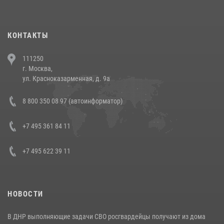
повели рейды по соблюдению миграционного законодательства
(видео)
30 июля 2026, 08:00
1
КОНТАКТЫ
В Челябинске росгвардейцы задержали злоумышленников,
111250
напавших на бригаду скорой помощи (видео)
г. Москва,
14 июля 2026, 12:20
1
ул. Красноказарменная, д. 9а
В Росгвардии прошла военно-научная конференция по обобщению
8 800 350 08 97 (автоинформатор)
боевого опыта
08 июля 2026, 07:01
+7 495 361 84 11
+7 495 622 39 11
НОВОСТИ
В ДНР выполняющие задачи СВО росгвардейцы получают из дома