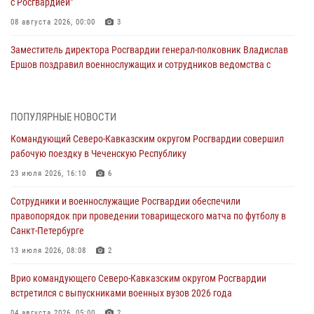
с Росгвардией"
08 августа 2026, 00:00
3
Заместитель директора Росгвардии генерал-полковник Владислав
Ершов поздравил военнослужащих и сотрудников ведомства с
Днем физкультурника
07 августа 2026, 21:01
ПОПУЛЯРНЫЕ НОВОСТИ
«Росгвардия. Вехи истории»: первая антитеррористическая
Командующий Северо-Кавказским округом Росгвардии совершил
операция войск правопорядка
рабочую поездку в Чеченскую Республику
07 августа 2026, 15:28
1
23 июля 2026, 16:10
6
В Башкортостане при силовой поддержке спецназа Росгвардии
Сотрудники и военнослужащие Росгвардии обеспечили
пресечена противоправная деятельность, связанная с пропагандой
правопорядок при проведении товарищеского матча по футболу в
терроризма (видео)
Санкт-Петербурге
07 августа 2026, 13:30
1
13 июля 2026, 08:08
2
В Югре при содействии спецназа Росгвардии пресечено более 180
Врио командующего Северо-Кавказским округом Росгвардии
нарушений миграционного законодательства
встретился с выпускниками военных вузов 2026 года
07 августа 2026, 12:54
04 августа 2026, 05:00
2