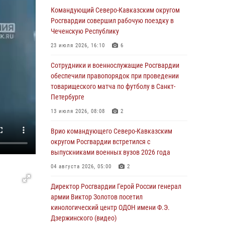
Иван Пияшев – герой выпуска «Легенды
Командующий Северо-Кавказским округом
армии с Александром Маршалом»
Росгвардии совершил рабочую поездку в
Чеченскую Республику
07 августа 2026, 12:00
23 июля 2026, 16:10
6
Представители ФСБ России по Уральскому
округу Росгвардии и ветераны военной
Сотрудники и военнослужащие Росгвардии
контрразведки почтили память Николая
обеспечили правопорядок при проведении
Кузнецова
товарищеского матча по футболу в Санкт-
Петербурге
07 августа 2026, 12:00
4
13 июля 2026, 08:08
2
Росгвардейцы пресекли попытку руферов
подняться на крышу Смольного собора в
Врио командующего Северо-Кавказским
Санкт-Петербурге (видео)
округом Росгвардии встретился с
выпускниками военных вузов 2026 года
07 августа 2026, 11:34
3
1
04 августа 2026, 05:00
2
В Курске росгвардейцы провели занятие по
основам взрывобезопасности
Директор Росгвардии Герой России генерал
армии Виктор Золотов посетил
07 августа 2026, 11:33
кинологический центр ОДОН имени Ф.Э.
Дзержинского (видео)
Рэпер ST посетил раненых росгвардейцев в