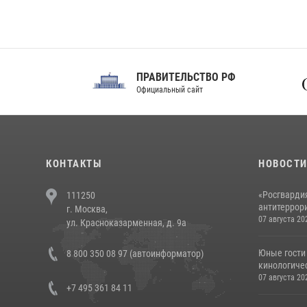
ПРАВИТЕЛЬСТВО РФ
Сов
Официальный сайт
Феде
КОНТАКТЫ
НОВОСТ
«Росгвардия
111250
антитеррори
г. Москва,
07 августа 20
ул. Красноказарменная, д. 9а
Юные гости 
8 800 350 08 97 (автоинформатор)
кинологичес
07 августа 20
+7 495 361 84 11