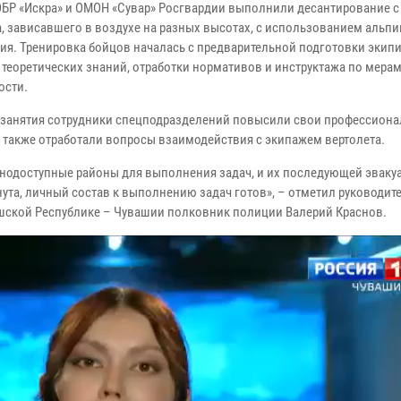
БР «Искра» и ОМОН «Сувар» Росгвардии выполнили десантирование с 
а, зависавшего в воздухе на разных высотах, с использованием альп
ия. Тренировка бойцов началась с предварительной подготовки экип
 теоретических знаний, отработки нормативов и инструктажа по мера
ости.
 занятия сотрудники спецподразделений повысили свои профессион
а также отработали вопросы взаимодействия с экипажем вертолета.
днодоступные районы для выполнения задач, и их последующей эваку
ута, личный состав к выполнению задач готов», – отметил руководит
ашской Республике – Чувашии полковник полиции Валерий Краснов.