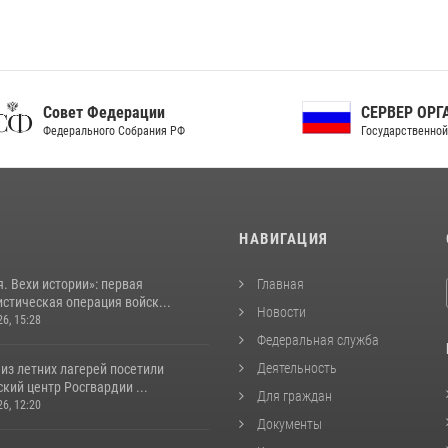
ет Федерации
СЕРВЕР ОРГАНОВ
рального Собрания РФ
Государственной власти РФ
И
НАВИГАЦИЯ
. Вехи истории»: первая
Главная
стическая операция войск...
Новости
26, 15:28
Федеральная служба
Деятельность
из летних лагерей посетили
кий центр Росгвардии ...
Для граждан
26, 12:20
Документы