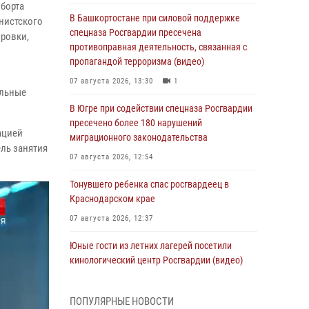
борта
В Башкортостане при силовой поддержке
инистского
спецназа Росгвардии пресечена
ировки,
противоправная деятельность, связанная с
м
пропагандой терроризма (видео)
07 августа 2026, 13:30
1
альные
В Югре при содействии спецназа Росгвардии
пресечено более 180 нарушений
ацией
миграционного законодательства
ель занятия
07 августа 2026, 12:54
Тонувшего ребенка спас росгвардеец в
Краснодарском крае
07 августа 2026, 12:37
Юные гости из летних лагерей посетили
кинологический центр Росгвардии (видео)
07 августа 2026, 12:20
3
1
ПОПУЛЯРНЫЕ НОВОСТИ
Ветеран войск правопорядка генерал-майор