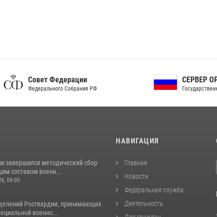
ет Федерации
СЕРВЕР ОРГАНОВ
рального Собрания РФ
Государственной власти РФ
И
НАВИГАЦИЯ
ии завершился методический сбор
Главная
им составом военн...
Новости
26, 09:05
Федеральная служба
Деятельность
делений Росгвардии, принимающих
пециальной военно...