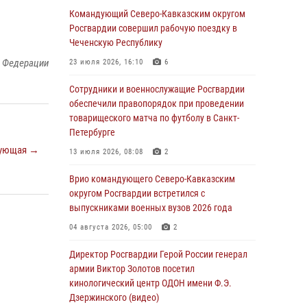
При содействии СОБР Росгвардии в
Командующий Северо-Кавказским округом
Иркутской области задержаны
Росгвардии совершил рабочую поездку в
подозреваемые в коммерческом подкупе
Чеченскую Республику
(видео)
й Федерации
23 июля 2026, 16:10
6
07 августа 2026, 07:51
1
Сотрудники и военнослужащие Росгвардии
Завершился чемпионат Сибирского ордена
обеспечили правопорядок при проведении
Жукова округа Росгвардии по служебно-
товарищеского матча по футболу в Санкт-
боевой стрельбе
Петербурге
ующая →
07 августа 2026, 07:45
9
13 июля 2026, 08:08
2
Застрявшую в плуге трактора мину
Врио командующего Северо-Кавказским
уничтожили росгвардейцы на Кубани
округом Росгвардии встретился с
выпускниками военных вузов 2026 года
07 августа 2026, 06:49
1
04 августа 2026, 05:00
2
В Саранске росгвардейцы приняли участие в
25‑летии канонизации святого праведного
Директор Росгвардии Герой России генерал
воина Федора Ушакова (видео)
армии Виктор Золотов посетил
кинологический центр ОДОН имени Ф.Э.
07 августа 2026, 06:15
7
1
Дзержинского (видео)