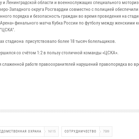
гу и Ленинградской области и военнослужащих специального мотори
веро-Западного округа Росгвардии совместно с полицией обеспечили
нного порядка и безопасность граждан во время проведения на стад
 Арена» финального матча Кубка России по футболу между женскими 
 "ЦСКА".
нах стадиона присутствовало более 18 тысяч болельщиков.
ершился со счётом 1:2 в пользу столичной команды «ЦСКА».
я слаженной работе правоохранителей нарушений правопорядка во вр
ЕДОМСТВЕННАЯ ОХРАНА
16115
СОТРУДНИЧЕСТВО
7589