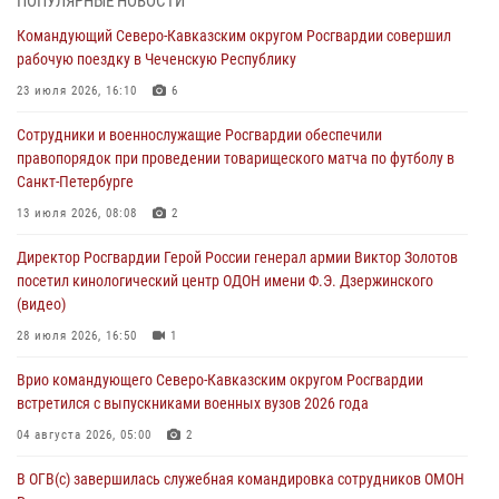
ПОПУЛЯРНЫЕ НОВОСТИ
задержаны подозреваемые в мошенничестве под видом оказания
Командующий Северо-Кавказским округом Росгвардии совершил
оздоровительных услуг (видео)
рабочую поездку в Чеченскую Республику
05 августа 2026, 13:20
1
1
23 июля 2026, 16:10
6
В Москве дети сотрудников и военнослужащих Росгвардии
Сотрудники и военнослужащие Росгвардии обеспечили
посетили мастер-класс по художественной гимнастике
правопорядок при проведении товарищеского матча по футболу в
05 августа 2026, 13:00
3
Санкт-Петербурге
Офицеры Росгвардии и ветераны войск правопорядка почтили
13 июля 2026, 08:08
2
память генерала армии Ивана Кирилловича Яковлева
Директор Росгвардии Герой России генерал армии Виктор Золотов
05 августа 2026, 12:40
6
посетил кинологический центр ОДОН имени Ф.Э. Дзержинского
(видео)
Росгвардейцы приняли участие в акции «Волна памяти»,
посвящённой 83‑й годовщине освобождения Белгорода от
28 июля 2026, 16:50
1
немецко‑фашистских захватчиков
Врио командующего Северо-Кавказским округом Росгвардии
05 августа 2026, 12:13
1
встретился с выпускниками военных вузов 2026 года
04 августа 2026, 05:00
2
В ОГВ(с) завершилась служебная командировка сотрудников ОМОН