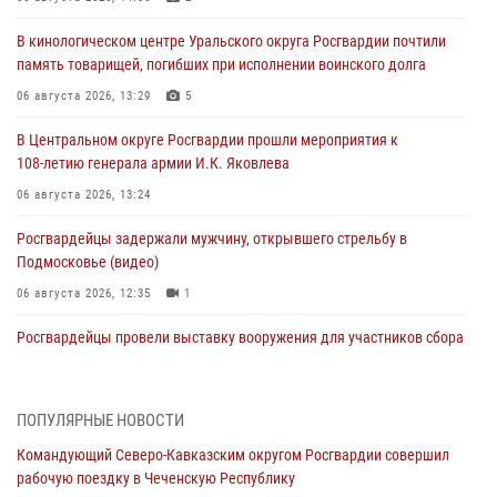
В кинологическом центре Уральского округа Росгвардии почтили
память товарищей, погибших при исполнении воинского долга
06 августа 2026, 13:29
5
В Центральном округе Росгвардии прошли мероприятия к
108‑летию генерала армии И.К. Яковлева
06 августа 2026, 13:24
Росгвардейцы задержали мужчину, открывшего стрельбу в
Подмосковье (видео)
06 августа 2026, 12:35
1
Росгвардейцы провели выставку вооружения для участников сбора
«Гвардеец» в Пензе (видео)
06 августа 2026, 12:00
2
1
ПОПУЛЯРНЫЕ НОВОСТИ
В Курске росгвардейцы приняли участие в митинге, посвященном
Командующий Северо-Кавказским округом Росгвардии совершил
второй годовщине вторжения ВСУ на территорию области
рабочую поездку в Чеченскую Республику
06 августа 2026, 11:56
4