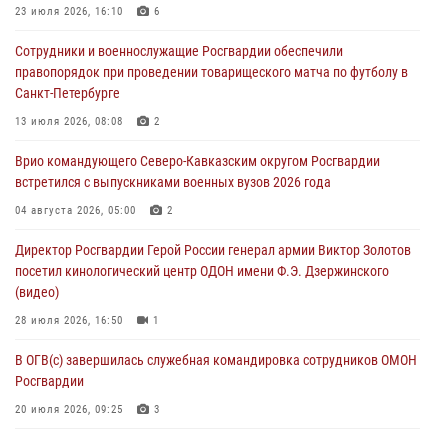
23 июля 2026, 16:10
6
В Санкт-Петербурге наряд Росгвардии задержал правонарушителя,
Сотрудники и военнослужащие Росгвардии обеспечили
угрожавшего подростку травматическим пистолетом
правопорядок при проведении товарищеского матча по футболу в
06 августа 2026, 11:33
1
Санкт-Петербурге
В Зауралье при содействии СОБР Росгвардии ликвидирована
13 июля 2026, 08:08
2
крупная нарколаборатория
Врио командующего Северо-Кавказским округом Росгвардии
06 августа 2026, 11:27
встретился с выпускниками военных вузов 2026 года
В Москве росгвардейцы задержали троих мужчин, устроивших
04 августа 2026, 05:00
2
пьяный дебош в баре (видео)
Директор Росгвардии Герой России генерал армии Виктор Золотов
06 августа 2026, 11:20
1
посетил кинологический центр ОДОН имени Ф.Э. Дзержинского
(видео)
28 июля 2026, 16:50
1
В ОГВ(с) завершилась служебная командировка сотрудников ОМОН
Росгвардии
20 июля 2026, 09:25
3