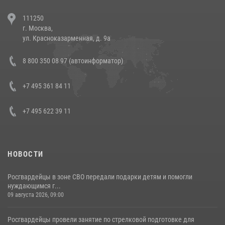
В Челябинске росгвардейцы задержали злоумышленников,
111250
напавших на бригаду скорой помощи (видео)
г. Москва,
14 июля 2026, 12:20
1
ул. Красноказарменная, д. 9а
Состоялась рабочая встреча директора Росгвардии Героя России
8 800 350 08 97 (автоинформатор)
генерала армии Виктора Золотова с заместителем полномочного
представителя Президента Российской Федерации в Северо-
Кавказском федеральном округе Виталием Кузнецовым
+7 495 361 84 11
30 июля 2026, 15:35
4
+7 495 622 39 11
НОВОСТИ
Росгвардейцы в зоне СВО передали подарки детям и помогли
нуждающимся г...
09 августа 2026, 09:00
Росгвардейцы провели занятие по стрелковой подготовке для