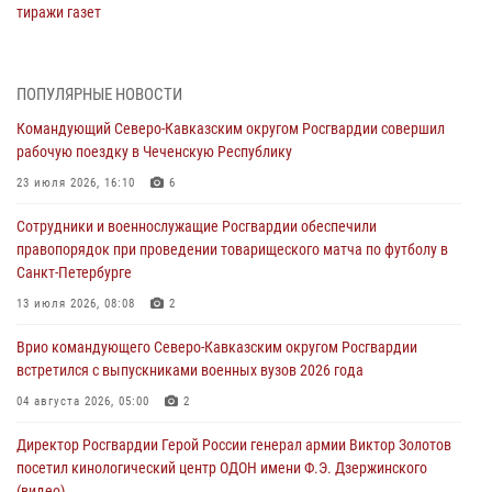
тиражи газет
09 августа 2026, 05:00
Росгвардейцы провели занятие по стрелковой подготовке для
ПОПУЛЯРНЫЕ НОВОСТИ
воспитанников Центра детского, юношеского туризма и
Командующий Северо-Кавказским округом Росгвардии совершил
краеведения Луганской Народной Республики
рабочую поездку в Чеченскую Республику
09 августа 2026, 05:00
23 июля 2026, 16:10
6
Всероссийская ведомственная акции «Каникулы с Росгвардией
Сотрудники и военнослужащие Росгвардии обеспечили
проходит в Сибири
правопорядок при проведении товарищеского матча по футболу в
09 августа 2026, 04:00
5
Санкт-Петербурге
Росгвардейцы провели патриотическое занятие для детей на
13 июля 2026, 08:08
2
Поклонной горе в Москве (видео)
Врио командующего Северо-Кавказским округом Росгвардии
08 августа 2026, 14:10
3
1
встретился с выпускниками военных вузов 2026 года
В ЛНР росгвардейцы провели тренировку по единоборствам для
04 августа 2026, 05:00
2
юных воспитанников спортивной школы
Директор Росгвардии Герой России генерал армии Виктор Золотов
08 августа 2026, 13:00
1
посетил кинологический центр ОДОН имени Ф.Э. Дзержинского
(видео)