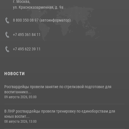
г. Москва,
14 июля 2026, 12:20
1
ул. Красноказарменная, д. 9а
Состоялась рабочая встреча директора Росгвардии Героя России
8 800 350 08 97 (автоинформатор)
генерала армии Виктора Золотова с заместителем полномочного
представителя Президента Российской Федерации в Северо-
Кавказском федеральном округе Виталием Кузнецовым
+7 495 361 84 11
30 июля 2026, 15:35
4
+7 495 622 39 11
НОВОСТИ
Росгвардейцы провели занятие по стрелковой подготовке для
воспитаннико...
09 августа 2026, 05:00
В ЛНР росгвардейцы провели тренировку по единоборствам для
юных воспит...
08 августа 2026, 13:00