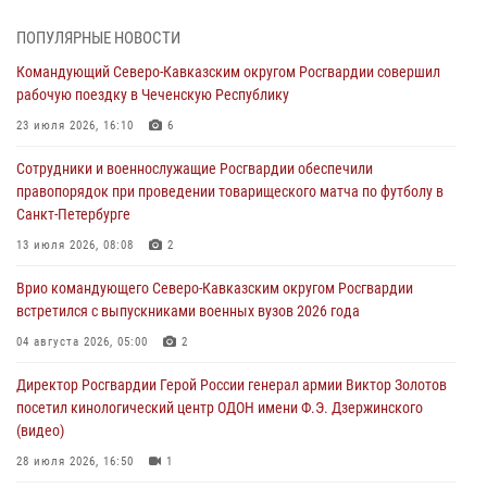
08 августа 2026, 14:10
3
1
ПОПУЛЯРНЫЕ НОВОСТИ
В ЛНР росгвардейцы провели тренировку по единоборствам для
Командующий Северо-Кавказским округом Росгвардии совершил
юных воспитанников спортивной школы
рабочую поездку в Чеченскую Республику
08 августа 2026, 13:00
1
23 июля 2026, 16:10
6
Сотрудники Росгвардии присоединились к утренней разминке у
Сотрудники и военнослужащие Росгвардии обеспечили
стен музея истории космонавтики в Калуге
правопорядок при проведении товарищеского матча по футболу в
08 августа 2026, 09:29
2
Санкт-Петербурге
В Северо-Западном округе Росгвардии продолжаются мероприятия
13 июля 2026, 08:08
2
в честь юбилея ведомства
Врио командующего Северо-Кавказским округом Росгвардии
08 августа 2026, 09:03
1
встретился с выпускниками военных вузов 2026 года
Росгвардейцы в ЛНР совершенствуют навыки тактической
04 августа 2026, 05:00
2
медицины с учетом опыта СВО
Директор Росгвардии Герой России генерал армии Виктор Золотов
08 августа 2026, 09:00
2
посетил кинологический центр ОДОН имени Ф.Э. Дзержинского
(видео)
28 июля 2026, 16:50
1