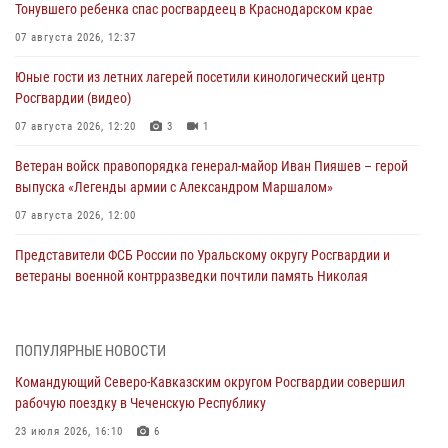
Тонувшего ребенка спас росгвардеец в Краснодарском крае
07 августа 2026, 12:37
Юные гости из летних лагерей посетили кинологический центр
Росгвардии (видео)
07 августа 2026, 12:20
3
1
Ветеран войск правопорядка генерал-майор Иван Пияшев – герой
выпуска «Легенды армии с Александром Маршалом»
07 августа 2026, 12:00
Представители ФСБ России по Уральскому округу Росгвардии и
ветераны военной контрразведки почтили память Николая
Кузнецова
07 августа 2026, 12:00
4
ПОПУЛЯРНЫЕ НОВОСТИ
Росгвардейцы пресекли попытку руферов подняться на крышу
Командующий Северо-Кавказским округом Росгвардии совершил
Смольного собора в Санкт-Петербурге (видео)
рабочую поездку в Чеченскую Республику
07 августа 2026, 11:34
3
1
23 июля 2026, 16:10
6