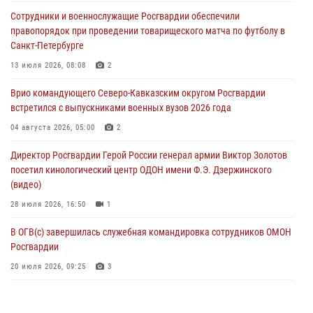
В Курске росгвардейцы провели занятие по основам
Сотрудники и военнослужащие Росгвардии обеспечили
взрывобезопасности
правопорядок при проведении товарищеского матча по футболу в
07 августа 2026, 11:33
Санкт-Петербурге
Рэпер ST посетил раненых росгвардейцев в Главном военном
13 июля 2026, 08:08
2
клиническом госпитале ведомства
Врио командующего Северо-Кавказским округом Росгвардии
07 августа 2026, 11:18
2
встретился с выпускниками военных вузов 2026 года
В Ставрополе офицеры Росгвардии стали участниками пресс-
04 августа 2026, 05:00
2
конференции по вопросам в сфере оборота оружия
Директор Росгвардии Герой России генерал армии Виктор Золотов
07 августа 2026, 11:00
посетил кинологический центр ОДОН имени Ф.Э. Дзержинского
(видео)
28 июля 2026, 16:50
1
В ОГВ(с) завершилась служебная командировка сотрудников ОМОН
Росгвардии
20 июля 2026, 09:25
3
Директор Росгвардии Герой России генерал армии Виктор Золотов
поздравил специалистов подразделений тыла с профессиональным