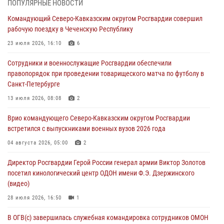
ПОПУЛЯРНЫЕ НОВОСТИ
В Курске росгвардейцы приняли участие в митинге, посвященном
Командующий Северо-Кавказским округом Росгвардии совершил
второй годовщине вторжения ВСУ на территорию области
рабочую поездку в Чеченскую Республику
06 августа 2026, 11:56
4
23 июля 2026, 16:10
6
В Санкт-Петербурге наряд Росгвардии задержал правонарушителя,
Сотрудники и военнослужащие Росгвардии обеспечили
угрожавшего подростку травматическим пистолетом
правопорядок при проведении товарищеского матча по футболу в
06 августа 2026, 11:33
1
Санкт-Петербурге
В Зауралье при содействии СОБР Росгвардии ликвидирована
13 июля 2026, 08:08
2
крупная нарколаборатория
Врио командующего Северо-Кавказским округом Росгвардии
06 августа 2026, 11:27
встретился с выпускниками военных вузов 2026 года
В Москве росгвардейцы задержали троих мужчин, устроивших
04 августа 2026, 05:00
2
пьяный дебош в баре (видео)
Директор Росгвардии Герой России генерал армии Виктор Золотов
06 августа 2026, 11:20
1
посетил кинологический центр ОДОН имени Ф.Э. Дзержинского
(видео)
28 июля 2026, 16:50
1
В ОГВ(с) завершилась служебная командировка сотрудников ОМОН