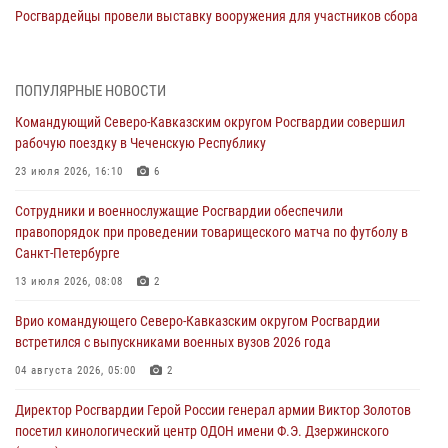
Росгвардейцы провели выставку вооружения для участников сбора
«Гвардеец» в Пензе (видео)
06 августа 2026, 12:00
2
1
ПОПУЛЯРНЫЕ НОВОСТИ
В Курске росгвардейцы приняли участие в митинге, посвященном
Командующий Северо-Кавказским округом Росгвардии совершил
второй годовщине вторжения ВСУ на территорию области
рабочую поездку в Чеченскую Республику
06 августа 2026, 11:56
4
23 июля 2026, 16:10
6
В Санкт-Петербурге наряд Росгвардии задержал правонарушителя,
Сотрудники и военнослужащие Росгвардии обеспечили
угрожавшего подростку травматическим пистолетом
правопорядок при проведении товарищеского матча по футболу в
06 августа 2026, 11:33
1
Санкт-Петербурге
В Зауралье при содействии СОБР Росгвардии ликвидирована
13 июля 2026, 08:08
2
крупная нарколаборатория
Врио командующего Северо-Кавказским округом Росгвардии
06 августа 2026, 11:27
встретился с выпускниками военных вузов 2026 года
В Москве росгвардейцы задержали троих мужчин, устроивших
04 августа 2026, 05:00
2
пьяный дебош в баре (видео)
Директор Росгвардии Герой России генерал армии Виктор Золотов
06 августа 2026, 11:20
1
посетил кинологический центр ОДОН имени Ф.Э. Дзержинского