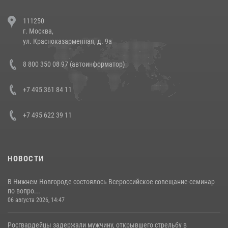
В Челябинске росгвардейцы задержали злоумышленников,
111250
напавших на бригаду скорой помощи (видео)
г. Москва,
14 июля 2026, 12:20
1
ул. Красноказарменная, д. 9а
В Росгвардии прошла военно-научная конференция по обобщению
8 800 350 08 97 (автоинформатор)
боевого опыта
08 июля 2026, 07:01
+7 495 361 84 11
+7 495 622 39 11
НОВОСТИ
В Нижнем Новгороде состоялось Всероссийское совещание-семинар
по вопро...
06 августа 2026, 14:47
Росгвардейцы задержали мужчину, открывшего стрельбу в