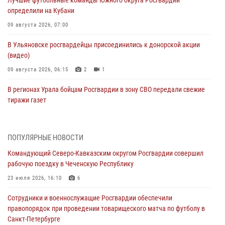
Лучшие футбольные команды Южного округа Росгвардии
определили на Кубани
09 августа 2026, 07:00
В Ульяновске росгвардейцы присоединились к донорской акции
(видео)
09 августа 2026, 06:15
2
1
В регионах Урала бойцам Росгвардии в зону СВО передали свежие
тиражи газет
09 августа 2026, 05:00
Росгвардейцы провели занятие по стрелковой подготовке для
ПОПУЛЯРНЫЕ НОВОСТИ
воспитанников Центра детского, юношеского туризма и
Командующий Северо-Кавказским округом Росгвардии совершил
краеведения Луганской Народной Республики
рабочую поездку в Чеченскую Республику
09 августа 2026, 05:00
23 июля 2026, 16:10
6
Всероссийская ведомственная акции «Каникулы с Росгвардией
Сотрудники и военнослужащие Росгвардии обеспечили
проходит в Сибири
правопорядок при проведении товарищеского матча по футболу в
09 августа 2026, 04:00
5
Санкт-Петербурге