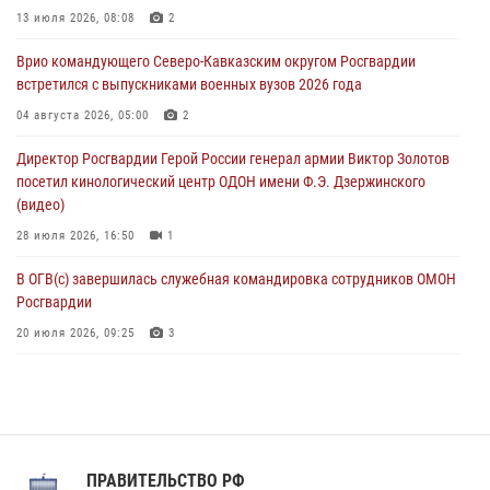
Росгвардейцы провели патриотическое занятие для детей на
13 июля 2026, 08:08
2
Поклонной горе в Москве (видео)
Врио командующего Северо-Кавказским округом Росгвардии
08 августа 2026, 14:10
3
1
встретился с выпускниками военных вузов 2026 года
В ЛНР росгвардейцы провели тренировку по единоборствам для
04 августа 2026, 05:00
2
юных воспитанников спортивной школы
Директор Росгвардии Герой России генерал армии Виктор Золотов
08 августа 2026, 13:00
1
посетил кинологический центр ОДОН имени Ф.Э. Дзержинского
(видео)
28 июля 2026, 16:50
1
В ОГВ(с) завершилась служебная командировка сотрудников ОМОН
Росгвардии
20 июля 2026, 09:25
3
Директор Росгвардии Герой России генерал армии Виктор Золотов
поздравил специалистов подразделений тыла с профессиональным
праздником
31 июля 2026, 21:01
ПРАВИТЕЛЬСТВО РФ