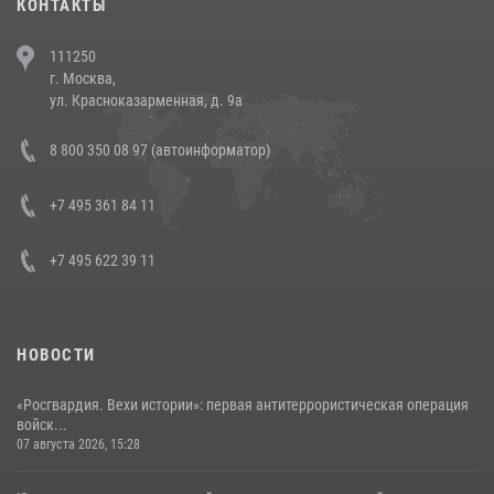
КОНТАКТЫ
В Челябинске росгвардейцы задержали злоумышленников,
111250
напавших на бригаду скорой помощи (видео)
г. Москва,
14 июля 2026, 12:20
1
ул. Красноказарменная, д. 9а
В Росгвардии прошла военно-научная конференция по обобщению
8 800 350 08 97 (автоинформатор)
боевого опыта
08 июля 2026, 07:01
+7 495 361 84 11
+7 495 622 39 11
НОВОСТИ
«Росгвардия. Вехи истории»: первая антитеррористическая операция
войск...
07 августа 2026, 15:28