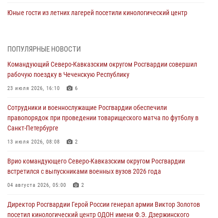
Юные гости из летних лагерей посетили кинологический центр
Росгвардии (видео)
07 августа 2026, 12:20
3
1
ПОПУЛЯРНЫЕ НОВОСТИ
Ветеран войск правопорядка генерал-майор Иван Пияшев – герой
Командующий Северо-Кавказским округом Росгвардии совершил
выпуска «Легенды армии с Александром Маршалом»
рабочую поездку в Чеченскую Республику
07 августа 2026, 12:00
23 июля 2026, 16:10
6
Представители ФСБ России по Уральскому округу Росгвардии и
Сотрудники и военнослужащие Росгвардии обеспечили
ветераны военной контрразведки почтили память Николая
правопорядок при проведении товарищеского матча по футболу в
Кузнецова
Санкт-Петербурге
07 августа 2026, 12:00
4
13 июля 2026, 08:08
2
Росгвардейцы пресекли попытку руферов подняться на крышу
Врио командующего Северо-Кавказским округом Росгвардии
Смольного собора в Санкт-Петербурге (видео)
встретился с выпускниками военных вузов 2026 года
07 августа 2026, 11:34
3
1
04 августа 2026, 05:00
2
В Курске росгвардейцы провели занятие по основам
Директор Росгвардии Герой России генерал армии Виктор Золотов
взрывобезопасности
посетил кинологический центр ОДОН имени Ф.Э. Дзержинского