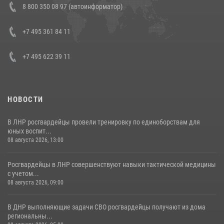
8 800 350 08 97 (автоинформатор)
генерала армии Виктора Золотова с заместителем полномочного
представителя Президента Российской Федерации в Северо-
Кавказском федеральном округе Виталием Кузнецовым
+7 495 361 84 11
30 июля 2026, 15:35
4
+7 495 622 39 11
НОВОСТИ
В ЛНР росгвардейцы провели тренировку по единоборствам для
юных воспит...
08 августа 2026, 13:00
Росгвардейцы в ЛНР совершенствуют навыки тактической медицины
с учетом...
08 августа 2026, 09:00
В ДНР выполняющие задачи СВО росгвардейцы получают из дома
региональны...