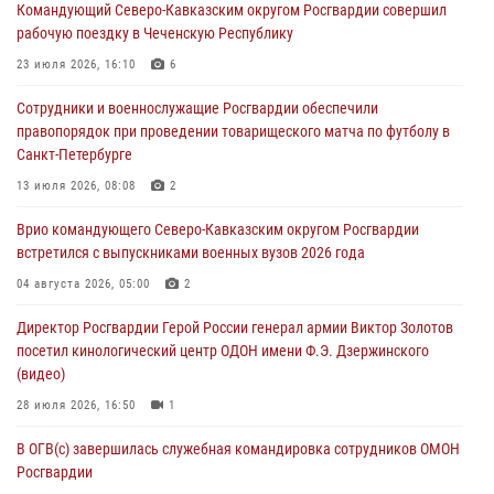
Командующий Северо-Кавказским округом Росгвардии совершил
настольному теннису ко Дню физкультурника
рабочую поездку в Чеченскую Республику
08 августа 2026, 07:00
23 июля 2026, 16:10
6
Росгвардейцы обеспечили безопасность «Поезда Победы» в
Сотрудники и военнослужащие Росгвардии обеспечили
Кузбассе
правопорядок при проведении товарищеского матча по футболу в
08 августа 2026, 07:00
Санкт-Петербурге
ОМОН «Ойрат» Управления Росгвардии по Республике Калмыкия
13 июля 2026, 08:08
2
исполнилось 20 лет
Врио командующего Северо-Кавказским округом Росгвардии
08 августа 2026, 07:00
встретился с выпускниками военных вузов 2026 года
В Москве росгвардейцы оказали помощь медикам и девушке с
04 августа 2026, 05:00
2
ограниченными возможностями здоровья (видео)
Директор Росгвардии Герой России генерал армии Виктор Золотов
08 августа 2026, 06:32
1
посетил кинологический центр ОДОН имени Ф.Э. Дзержинского
(видео)
28 июля 2026, 16:50
1
В ОГВ(с) завершилась служебная командировка сотрудников ОМОН
Росгвардии