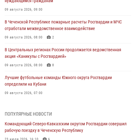
нуждающимся гражданам
09 августа 2026, 09:00
В Чеченской Республике пожарные расчеты Росгвардии и МЧС
отработали межведомственное взаимодействие
09 августа 2026, 08:00
2
В Центральных регионах России продолжается ведомственная
акция «Каникулы с Росгвардией»
09 августа 2026, 08:00
8
Лучшие футбольные команды Южного округа Росгвардии
определили на Кубани
09 августа 2026, 07:00
В Ульяновске росгвардейцы присоединились к донорской акции
(видео)
ПОПУЛЯРНЫЕ НОВОСТИ
09 августа 2026, 06:15
2
1
Командующий Северо-Кавказским округом Росгвардии совершил
рабочую поездку в Чеченскую Республику
Росгвардейцы провели занятие по стрелковой подготовке для
воспитанников Центра детского, юношеского туризма и
23 июля 2026, 16:10
6