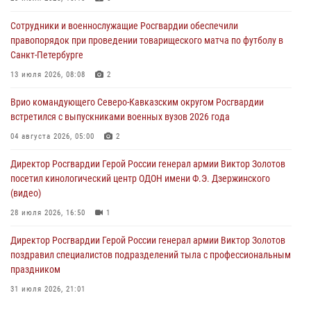
краеведения Луганской Народной Республики
Сотрудники и военнослужащие Росгвардии обеспечили
09 августа 2026, 05:00
правопорядок при проведении товарищеского матча по футболу в
Санкт-Петербурге
В регионах Урала бойцам Росгвардии в зону СВО передали свежие
тиражи газет
13 июля 2026, 08:08
2
09 августа 2026, 05:00
Врио командующего Северо-Кавказским округом Росгвардии
встретился с выпускниками военных вузов 2026 года
Всероссийская ведомственная акции «Каникулы с Росгвардией
проходит в Сибири
04 августа 2026, 05:00
2
09 августа 2026, 04:00
5
Директор Росгвардии Герой России генерал армии Виктор Золотов
посетил кинологический центр ОДОН имени Ф.Э. Дзержинского
(видео)
28 июля 2026, 16:50
1
Директор Росгвардии Герой России генерал армии Виктор Золотов
поздравил специалистов подразделений тыла с профессиональным
праздником
31 июля 2026, 21:01