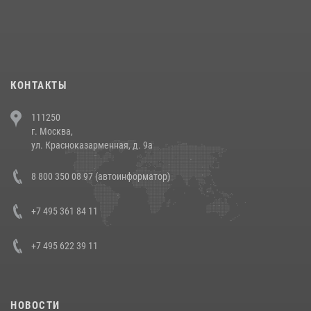
18 июля 2026, 13:43
15
1
При силовой поддержке СОБР Росгвардии в Иркутской области
повели рейды по соблюдению миграционного законодательства
(видео)
30 июля 2026, 08:00
1
КОНТАКТЫ
В Челябинске росгвардейцы задержали злоумышленников,
111250
напавших на бригаду скорой помощи (видео)
г. Москва,
14 июля 2026, 12:20
1
ул. Красноказарменная, д. 9а
В Росгвардии прошла военно-научная конференция по обобщению
8 800 350 08 97 (автоинформатор)
боевого опыта
08 июля 2026, 07:01
+7 495 361 84 11
+7 495 622 39 11
НОВОСТИ