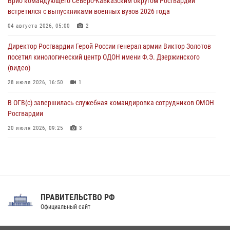
Врио командующего Северо-Кавказским округом Росгвардии
угрожавшего подростку травматическим пистолетом
встретился с выпускниками военных вузов 2026 года
06 августа 2026, 11:33
1
04 августа 2026, 05:00
2
В Зауралье при содействии СОБР Росгвардии ликвидирована
Директор Росгвардии Герой России генерал армии Виктор Золотов
крупная нарколаборатория
посетил кинологический центр ОДОН имени Ф.Э. Дзержинского
06 августа 2026, 11:27
(видео)
28 июля 2026, 16:50
1
В ОГВ(с) завершилась служебная командировка сотрудников ОМОН
Росгвардии
20 июля 2026, 09:25
3
Директор Росгвардии Герой России генерал армии Виктор Золотов
поздравил специалистов подразделений тыла с профессиональным
праздником
31 июля 2026, 21:01
ПРАВИТЕЛЬСТВО РФ
Праздник «Один день с Росгвардией» к 105-летию Центрального
Официальный сайт
округа прошел на Поклонной горе