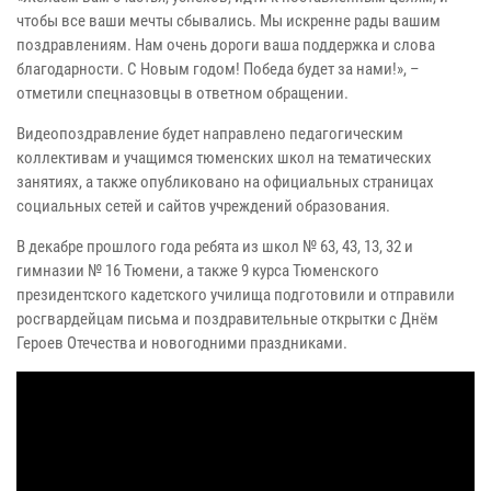
чтобы все ваши мечты сбывались. Мы искренне рады вашим
поздравлениям. Нам очень дороги ваша поддержка и слова
благодарности. С Новым годом! Победа будет за нами!», –
отметили спецназовцы в ответном обращении.
Видеопоздравление будет направлено педагогическим
коллективам и учащимся тюменских школ на тематических
занятиях, а также опубликовано на официальных страницах
социальных сетей и сайтов учреждений образования.
В декабре прошлого года ребята из школ № 63, 43, 13, 32 и
гимназии № 16 Тюмени, а также 9 курса Тюменского
президентского кадетского училища подготовили и отправили
росгвардейцам письма и поздравительные открытки с Днём
Героев Отечества и новогодними праздниками.