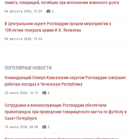
память товарищей, погибших при исполнении воинского долга
06 августа 2026, 13:29
5
В Центральном округе Росгвардии прошли мероприятия к
108‑летию генерала армии И.К. Яковлева
06 августа 2026, 13:24
Росгвардейцы задержали мужчину, открывшего стрельбу в
Подмосковье (видео)
06 августа 2026, 12:35
1
ПОПУЛЯРНЫЕ НОВОСТИ
Командующий Северо-Кавказским округом Росгвардии совершил
Росгвардейцы провели выставку вооружения для участников сбора
рабочую поездку в Чеченскую Республику
«Гвардеец» в Пензе (видео)
23 июля 2026, 16:10
6
06 августа 2026, 12:00
2
1
Сотрудники и военнослужащие Росгвардии обеспечили
В Курске росгвардейцы приняли участие в митинге, посвященном
правопорядок при проведении товарищеского матча по футболу в
второй годовщине вторжения ВСУ на территорию области
Санкт-Петербурге
06 августа 2026, 11:56
4
13 июля 2026, 08:08
2
В Санкт-Петербурге наряд Росгвардии задержал правонарушителя,