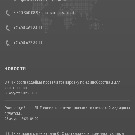
Состоялась рабочая встреча директора Росгвардии Героя России
8 800 350 08 97 (автоинформатор)
генерала армии Виктора Золотова с заместителем полномочного
представителя Президента Российской Федерации в Северо-
Кавказском федеральном округе Виталием Кузнецовым
+7 495 361 84 11
30 июля 2026, 15:35
4
+7 495 622 39 11
НОВОСТИ
В ЛНР росгвардейцы провели тренировку по единоборствам для
юных воспит...
08 августа 2026, 13:00
Росгвардейцы в ЛНР совершенствуют навыки тактической медицины
с учетом...
08 августа 2026, 09:00
В ДНР выполняющие задачи СВО росгвардейцы получают из дома