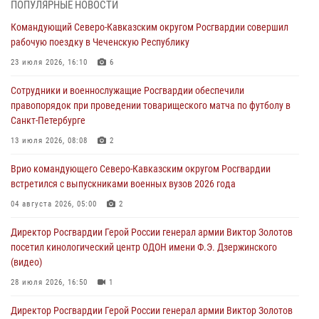
ПОПУЛЯРНЫЕ НОВОСТИ
исполнилось 20 лет
Командующий Северо-Кавказским округом Росгвардии совершил
08 августа 2026, 07:00
рабочую поездку в Чеченскую Республику
В Кабардино-Балкарии сотрудники Росгвардии провели турнир по
23 июля 2026, 16:10
6
настольному теннису ко Дню физкультурника
Сотрудники и военнослужащие Росгвардии обеспечили
08 августа 2026, 07:00
правопорядок при проведении товарищеского матча по футболу в
Санкт-Петербурге
Военнослужащие Софринской бригады Росгвардии встретились с
участником патриотического проекта «Дорогой Ломоносова —
13 июля 2026, 08:08
2
дорогой к Победе в СВО» (видео)
Врио командующего Северо-Кавказским округом Росгвардии
08 августа 2026, 07:00
2
1
встретился с выпускниками военных вузов 2026 года
В Москве росгвардейцы оказали помощь медикам и девушке с
04 августа 2026, 05:00
2
ограниченными возможностями здоровья (видео)
Директор Росгвардии Герой России генерал армии Виктор Золотов
08 августа 2026, 06:32
1
посетил кинологический центр ОДОН имени Ф.Э. Дзержинского
(видео)
28 июля 2026, 16:50
1
Директор Росгвардии Герой России генерал армии Виктор Золотов