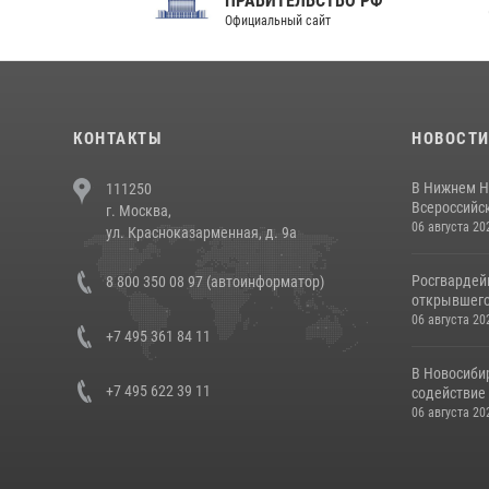
ПРАВИТЕЛЬСТВО РФ
Сов
Официальный сайт
Феде
КОНТАКТЫ
НОВОСТ
В Нижнем Н
111250
Всероссийск
г. Москва,
06 августа 20
ул. Красноказарменная, д. 9а
Росгвардей
8 800 350 08 97 (автоинформатор)
открывшего 
06 августа 20
+7 495 361 84 11
В Новосиби
+7 495 622 39 11
содействие 
06 августа 20