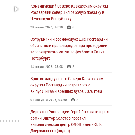
Командующий Северо-Кавказским округом
06 августа 2026, 21:01
Росгвардии совершил рабочую поездку в
В Нижнем Новгороде состоялось
Чеченскую Республику
Всероссийское совещание-семинар по
23 июля 2026, 16:10
6
вопросам развития вневедомственной
охраны Росгвардии (видео)
Сотрудники и военнослужащие Росгвардии
обеспечили правопорядок при проведении
06 августа 2026, 14:47
10
1
товарищеского матча по футболу в Санкт-
В Брянске сотрудники и военнослужащие
Петербурге
Росгвардии почтили память Героя России
13 июля 2026, 08:08
2
Олега Визнюка
Врио командующего Северо-Кавказским
06 августа 2026, 14:36
2
округом Росгвардии встретился с
В кинологическом центре Уральского округа
выпускниками военных вузов 2026 года
Росгвардии почтили память товарищей,
04 августа 2026, 05:00
2
погибших при исполнении воинского долга
Директор Росгвардии Герой России генерал
06 августа 2026, 13:29
5
армии Виктор Золотов посетил
В Центральном округе Росгвардии прошли
кинологический центр ОДОН имени Ф.Э.
мероприятия к 108‑летию генерала армии
Дзержинского (видео)