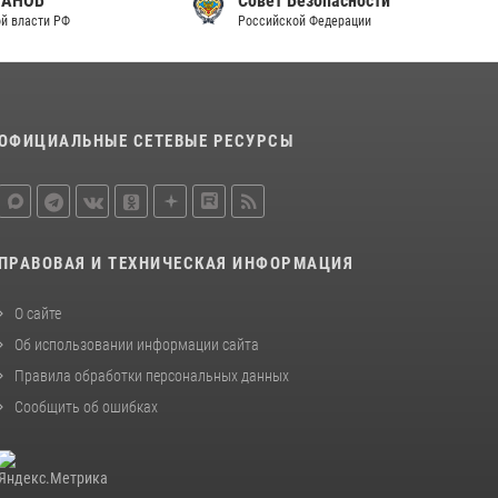
Совет Безопасности
законодательства (видео)
Российской Федерации
30 июля 2026, 08:00
1
В Челябинске росгвардейцы задержали
злоумышленников, напавших на бригаду
ОФИЦИАЛЬНЫЕ СЕТЕВЫЕ РЕСУРСЫ
скорой помощи (видео)
14 июля 2026, 12:20
1
В Росгвардии прошла военно-научная
конференция по обобщению боевого опыта
ПРАВОВАЯ И ТЕХНИЧЕСКАЯ ИНФОРМАЦИЯ
08 июля 2026, 07:01
О сайте
Об использовании информации сайта
Правила обработки персональных данных
Сообщить об ошибках