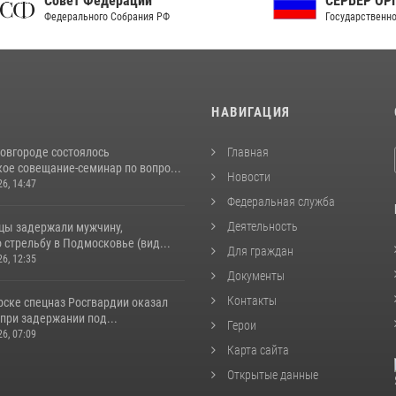
ет Федерации
СЕРВЕР ОРГАНОВ
рального Собрания РФ
Государственной власти РФ
И
НАВИГАЦИЯ
овгороде состоялось
Главная
ое совещание-семинар по вопро...
Новости
26, 14:47
Федеральная служба
Деятельность
цы задержали мужчину,
стрельбу в Подмосковье (вид...
Для граждан
26, 12:35
Документы
Контакты
рске спецназ Росгвардии оказал
при задержании под...
Герои
26, 07:09
Карта сайта
Открытые данные