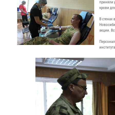
приняли у
крови дл
В стенах
Новосиби
акции. В
Персонал
института