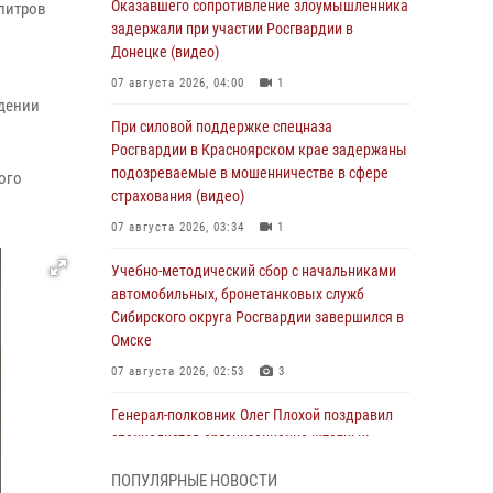
Оказавшего сопротивление злоумышленника
 литров
задержали при участии Росгвардии в
Донецке (видео)
07 августа 2026, 04:00
1
едении
При силовой поддержке спецназа
Росгвардии в Красноярском крае задержаны
подозреваемые в мошенничестве в сфере
ого
страхования (видео)
07 августа 2026, 03:34
1
Учебно-методический сбор с начальниками
автомобильных, бронетанковых служб
Сибирского округа Росгвардии завершился в
Омске
07 августа 2026, 02:53
3
Генерал-полковник Олег Плохой поздравил
специалистов организационно-штатных
подразделений Росгвардии с
ПОПУЛЯРНЫЕ НОВОСТИ
профессиональным праздником