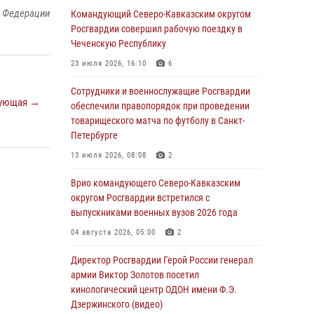
й Федерации
Подозреваемые в незаконном обороте
Командующий Северо-Кавказским округом
запрещенных веществ задержаны в
Росгвардии совершил рабочую поездку в
Дагестане при силовой поддержке
Чеченскую Республику
Росгвардии
23 июля 2026, 16:10
6
06 августа 2026, 09:00
Сотрудники и военнослужащие Росгвардии
ующая →
В Югре при силовой поддержке ОМОН
обеспечили правопорядок при проведении
Росгвардии задержаны подозреваемые в
товарищеского матча по футболу в Санкт-
страховом мошенничестве
Петербурге
06 августа 2026, 08:56
2
1
13 июля 2026, 08:08
2
Офицер СОБР Росгвардии выступил на
Врио командующего Северо-Кавказским
окружном юнармейском форуме в Астрахани
округом Росгвардии встретился с
выпускниками военных вузов 2026 года
06 августа 2026, 08:27
3
04 августа 2026, 05:00
2
Росгвардейцы задержали стрелявшего из
пускового устройства рядом с жилыми
Директор Росгвардии Герой России генерал
домами в центре Санкт-Петербурга (видео)
армии Виктор Золотов посетил
кинологический центр ОДОН имени Ф.Э.
06 августа 2026, 08:18
3
1
Дзержинского (видео)