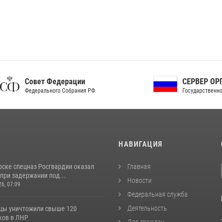
ет Федерации
СЕРВЕР ОРГАНОВ
рального Собрания РФ
Государственной власти РФ
И
НАВИГАЦИЯ
рске спецназ Росгвардии оказал
Главная
при задержании под...
Новости
26, 07:09
Федеральная служба
Деятельность
цы уничтожили свыше 120
ков в ЛНР