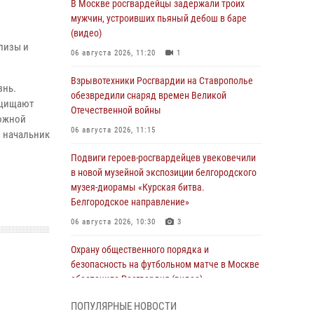
В Москве росгвардейцы задержали троих
мужчин, устроивших пьяный дебош в баре
(видео)
лизы и
06 августа 2026, 11:20
1
Взрывотехники Росгвардии на Ставрополье
знь.
обезвредили снаряд времен Великой
ащищают
Отечественной войны
ложной
06 августа 2026, 11:15
л начальник
Подвиги героев‑росгвардейцев увековечили
в новой музейной экспозиции белгородского
музея‑диорамы «Курская битва.
Белгородское направление»
06 августа 2026, 10:30
3
Охрану общественного порядка и
безопасность на футбольном матче в Москве
обеспечила Росгвардия (видео)
06 августа 2026, 10:13
1
ПОПУЛЯРНЫЕ НОВОСТИ