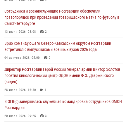
06 августа 2026, 12:00
2
1
Сотрудники и военнослужащие Росгвардии обеспечили
В Курске росгвардейцы приняли участие в митинге, посвященном
правопорядок при проведении товарищеского матча по футболу в
второй годовщине вторжения ВСУ на территорию области
Санкт-Петербурге
06 августа 2026, 11:56
4
13 июля 2026, 08:08
2
В Санкт-Петербурге наряд Росгвардии задержал правонарушителя,
Врио командующего Северо-Кавказским округом Росгвардии
угрожавшего подростку травматическим пистолетом
встретился с выпускниками военных вузов 2026 года
06 августа 2026, 11:33
1
04 августа 2026, 05:00
2
В Зауралье при содействии СОБР Росгвардии ликвидирована
Директор Росгвардии Герой России генерал армии Виктор Золотов
крупная нарколаборатория
посетил кинологический центр ОДОН имени Ф.Э. Дзержинского
06 августа 2026, 11:27
(видео)
28 июля 2026, 16:50
1
В ОГВ(с) завершилась служебная командировка сотрудников ОМОН
Росгвардии
20 июля 2026, 09:25
3
Директор Росгвардии Герой России генерал армии Виктор Золотов