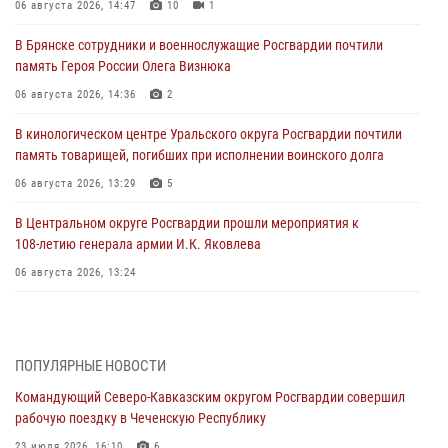
06 августа 2026, 14:47
10
1
В Брянске сотрудники и военнослужащие Росгвардии почтили
память Героя России Олега Визнюка
06 августа 2026, 14:36
2
В кинологическом центре Уральского округа Росгвардии почтили
память товарищей, погибших при исполнении воинского долга
06 августа 2026, 13:29
5
В Центральном округе Росгвардии прошли мероприятия к
108‑летию генерала армии И.К. Яковлева
06 августа 2026, 13:24
Росгвардейцы задержали мужчину, открывшего стрельбу в
Подмосковье (видео)
06 августа 2026, 12:35
1
ПОПУЛЯРНЫЕ НОВОСТИ
Командующий Северо-Кавказским округом Росгвардии совершил
Росгвардейцы провели выставку вооружения для участников сбора
рабочую поездку в Чеченскую Республику
«Гвардеец» в Пензе (видео)
23 июля 2026, 16:10
6