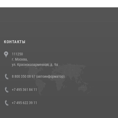
округа прошел на Поклонной горе
18 июля 2026, 13:43
15
1
При силовой поддержке СОБР Росгвардии в Иркутской области
повели рейды по соблюдению миграционного законодательства
(видео)
30 июля 2026, 08:00
1
КОНТАКТЫ
В Челябинске росгвардейцы задержали злоумышленников,
111250
напавших на бригаду скорой помощи (видео)
г. Москва,
14 июля 2026, 12:20
1
ул. Красноказарменная, д. 9а
В Росгвардии прошла военно-научная конференция по обобщению
8 800 350 08 97 (автоинформатор)
боевого опыта
08 июля 2026, 07:01
+7 495 361 84 11
+7 495 622 39 11