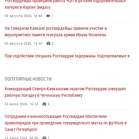
Росгвардейцы проверили работу ЧОП в детских оздоровительных
лагерях в Курске (видео)
05 августа 2026, 14:44
1
На Северном Кавказе росгвардейцы приняли участие в
мероприятиях памяти генерала армии Ивана Яковлева
05 августа 2026, 14:30
3
При содействии спецназа Росгвардии задержаны подозреваемые в
организации незаконной миграции в Подмосковье (видео)
05 августа 2026, 14:25
1
ПОПУЛЯРНЫЕ НОВОСТИ
В Великом Новгороде СОБР Росгвардии оказал содействие в
Командующий Северо-Кавказским округом Росгвардии совершил
задержании подозреваемых в причинении имущественного ущерба
рабочую поездку в Чеченскую Республику
05 августа 2026, 13:53
23 июля 2026, 16:10
6
Формулу безопасности показал спецназ Росгвардии юным
Сотрудники и военнослужащие Росгвардии обеспечили
динамовцам Свердловской области
правопорядок при проведении товарищеского матча по футболу в
05 августа 2026, 13:50
4
Санкт-Петербурге
В столице росгвардейцы задержали мужчину, устроившего дебош в
13 июля 2026, 08:08
2