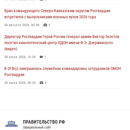
букмекерской конторе (видео)
Врио командующего Северо-Кавказским округом Росгвардии
05 августа 2026, 13:25
1
встретился с выпускниками военных вузов 2026 года
В Удмуртии при силовой поддержке спецназа Росгвардии
04 августа 2026, 05:00
2
задержаны подозреваемые в мошенничестве под видом оказания
Директор Росгвардии Герой России генерал армии Виктор Золотов
оздоровительных услуг (видео)
посетил кинологический центр ОДОН имени Ф.Э. Дзержинского
05 августа 2026, 13:20
1
1
(видео)
28 июля 2026, 16:50
1
В ОГВ(с) завершилась служебная командировка сотрудников ОМОН
Росгвардии
20 июля 2026, 09:25
3
Директор Росгвардии Герой России генерал армии Виктор Золотов
поздравил специалистов подразделений тыла с профессиональным
праздником
31 июля 2026, 21:01
ПРАВИТЕЛЬСТВО РФ
Праздник «Один день с Росгвардией» к 105-летию Центрального
Официальный сайт